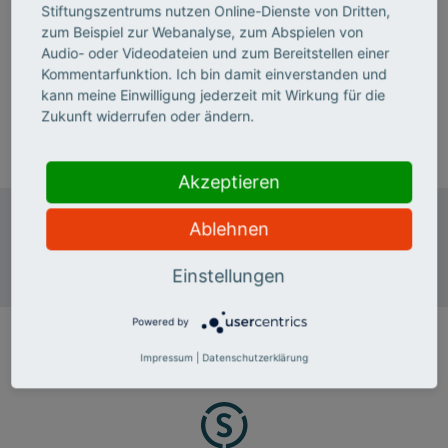
Dr. Katja Schütz ist Mitglied der Geschäftsleitung des
Stiftungszentrums nutzen Online-Dienste von Dritten,
Deutschen Stiftungszentrums. Sie verantwortet den
zum Beispiel zur Webanalyse, zum Abspielen von
Bereich "Stiftungsmanagement". Darüber hinaus leitet
Audio- oder Videodateien und zum Bereitstellen einer
sie den Bereich "Stiftungen" im Stifterverband.
Kommentarfunktion. Ich bin damit einverstanden und
kann meine Einwilligung jederzeit mit Wirkung für die
Zukunft widerrufen oder ändern.
T 0201 8401-298
E-Mail senden
Akzeptieren
Deutsches Stiftungszentrum
Ablehnen
Baedekerstraße 1
45128 Essen
Einstellungen
Powered by
Impressum
|
Datenschutzerklärung