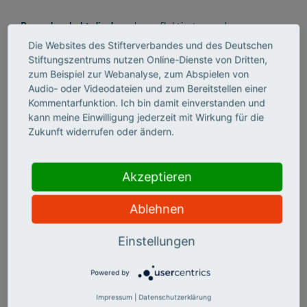
Besonders hebt die Jury
den reflektierten und
kontinuierlichen Weiterentwicklungsansatz von Susanne
Die Websites des Stifterverbandes und des Deutschen
Bollmus hervor. Sie nutzt Evaluationen und
Stiftungszentrums nutzen Online-Dienste von Dritten,
Feedbackformate konsequent zur Anpassung und
zum Beispiel zur Webanalyse, zum Abspielen von
Verbesserung ihrer Lehrveranstaltungen und integriert
Audio- oder Videodateien und zum Bereitstellen einer
neue didaktische Konzepte wie
Kommentarfunktion. Ich bin damit einverstanden und
Inverted‑Classroom‑Modelle, hybride Lehrformate und
kann meine Einwilligung jederzeit mit Wirkung für die
barrierearme Lernmaterialien. Auch der reflektierte
Zukunft widerrufen oder ändern.
Umgang mit neuen digitalen Werkzeugen, etwa Künstlicher
Intelligenz, ist Bestandteil ihrer Lehre.
Akzeptieren
Darüber hinaus engagiert sich Susanne Bollmus
intensiv in
Ablehnen
der Studiengangs‑ und Qualitätsentwicklung. Auf Fakultäts‑
und Universitätsebene wirkt sie in zahlreichen Gremien mit,
Einstellungen
unter anderem im Rahmen von Systemakkreditierungs‑ und
Strategieprozessen zu Studium und Lehre. Damit leistet sie
einen wichtigen Beitrag zur strukturellen
Powered by
Weiterentwicklung der Hochschullehre über ihre eigenen
Impressum
|
Datenschutzerklärung
Lehrveranstaltungen hinaus.