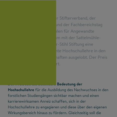
Zum dritten Mal haben der Stifterverband, der
Forstliche Fakultätentag und der Fachbereichstag
der forstlichen Hochschulen für Angewandte
Wissenschaften gemeinsam mit der Sattelmühle-
Stiftung und der Eva Mayr-Stihl Stiftung eine
Auszeichnung für exzellente Hochschullehre in den
Wald- und Forstwissenschaften ausgelobt. Der Preis
ist mit 15.000 Euro dotiert.
Der Preis soll die besondere Bedeutung der
Hochschullehre
für die Ausbildung des Nachwuchses in den
forstlichen Studiengängen sichtbar machen und einen
karrierewirksamen Anreiz schaffen, sich in der
Hochschullehre zu engagieren und diese über den eigenen
Wirkungsbereich hinaus zu fördern. Gleichzeitig soll die