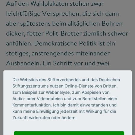
Auf den Wahlplakaten stehen zwar
leichtfüßige Versprechen, die sich dann
aber spätestens beim alltäglichen Bohren
dicker, fetter Polit-Bretter ziemlich schwer
anfühlen. Demokratische Politik ist ein
stetiges, anstrengendes miteinander
Aushandeln. Ein Schritt vor und zwei
zurück. Ein Kompromiss hier, ein
Die Websites des Stifterverbandes und des Deutschen
Zugeständnis dort. Und wenn eine
Stiftungszentrums nutzen Online-Dienste von Dritten,
schwierige Verhandlung erst einmal
zum Beispiel zur Webanalyse, zum Abspielen von
Audio- oder Videodateien und zum Bereitstellen einer
erfolgreich beendet wurde, stöhnt ein Teil
Kommentarfunktion. Ich bin damit einverstanden und
der Bürger über den daraus entstandenen
kann meine Einwilligung jederzeit mit Wirkung für die
Zukunft widerrufen oder ändern.
Konsens. Nach dem Motto: Wenn zwei sich
vertragen, dann mault ganz sicher der