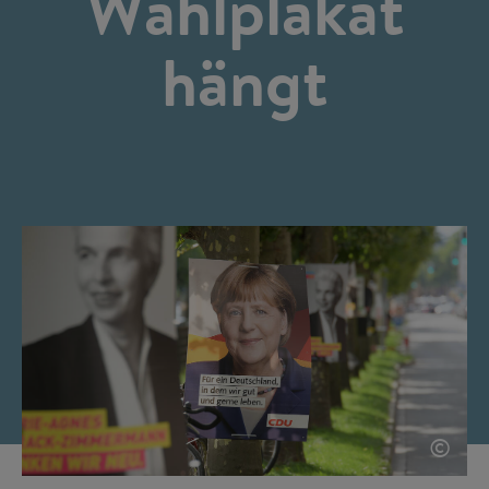
Wahlplakat
hängt
©