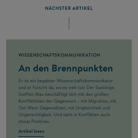
NÄCHSTER ARTIKEL
WISSENSCHAFTSKOMMUNIKATION
An den Brennpunkten
Er ist ein begabter Wissenschaftskommunikator
und er forscht da, wo es weh tut: Der Soziologe
Steffen Mau beschäftigt sich mit den großen
Konfliktlinien der Gegenwart - mit Migration, mit
Ost-West-Gegensätzen, mit Ungleichheit und
Ungerechtigkeit. Und sieht in Konflikten auch
etwas Positives.
Artikel lesen