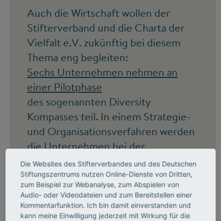
Auch die Wirtschaft wollen der
Stifterverband und die Charta der
Vielfalt e.V. zukünftig bei diesem
Thema eng begleiten:
Sechs Unternehmen nehmen an
einer Pilotphase
des sogenannten Diversity
Kompasses teil. In einem Strategie-
und Organisationsverfahren werden
die Unternehmen bei der
nachhaltigen Integration und
Die Websites des Stifterverbandes und des Deutschen
Professionalisierung ihres Diversity
Stiftungszentrums nutzen Online-Dienste von Dritten,
zum Beispiel zur Webanalyse, zum Abspielen von
Managements begleitet.
Audio- oder Videodateien und zum Bereitstellen einer
Kommentarfunktion. Ich bin damit einverstanden und
kann meine Einwilligung jederzeit mit Wirkung für die