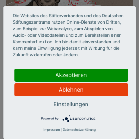
Die Websites des Stifterverbandes und des Deutschen
©
Stiftungszentrums nutzen Online-Dienste von Dritten,
zum Beispiel zur Webanalyse, zum Abspielen von
Audio- oder Videodateien und zum Bereitstellen einer
Kommentarfunktion. Ich bin damit einverstanden und
BILDUNG TROTZ(T)
kann meine Einwilligung jederzeit mit Wirkung für die
Zukunft widerrufen oder ändern.
DIGITALITÄT
Markus Deimann beschäftigt sich
Akzeptieren
seit 2001 mit Bildung und
Ablehnen
Digitalisierung. Er arbeitete an
verschiedenen Hochschulen und
Einstellungen
promovierte und habilitierte im
Powered by
Fach Bildungswissenschaft. Er
provoziert gerne mit Texten,
Impressum
|
Datenschutzerklärung