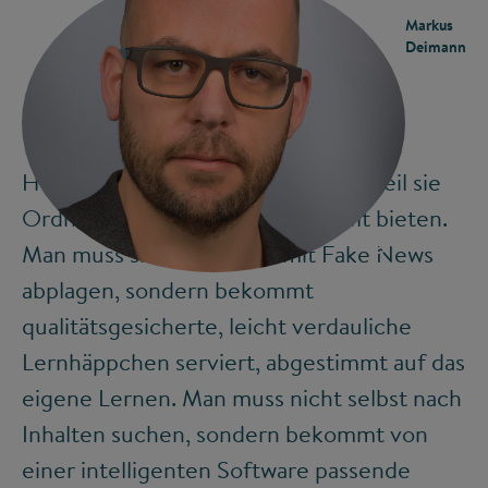
Markus
Deimann
Heute sind Plattformen attraktiv, weil sie
Ordnung in einer komplexen Welt bieten.
©
Man muss sich dort nicht mit Fake News
abplagen, sondern bekommt
qualitätsgesicherte, leicht verdauliche
Lernhäppchen serviert, abgestimmt auf das
eigene Lernen. Man muss nicht selbst nach
Inhalten suchen, sondern bekommt von
einer intelligenten Software passende