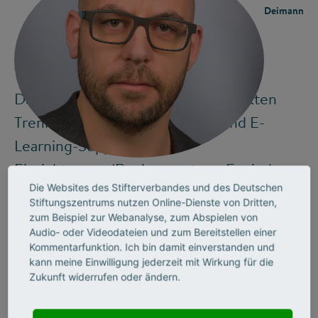
Deimann
Das liegt unter anderem an der strikten
Trennung zwischen Fakultäten und E-
©
Learning-Support-
Einrichtungen/Rechenzentren. Es sind
Die Websites des Stifterverbandes und des Deutschen
unterschiedliche Funktionen zu erfüllen,
Stiftungszentrums nutzen Online-Dienste von Dritten,
die nach unterschiedlichen Logiken
zum Beispiel zur Webanalyse, zum Abspielen von
Audio- oder Videodateien und zum Bereitstellen einer
organisiert sind. So unterstehen die E-
Kommentarfunktion. Ich bin damit einverstanden und
Learning-Einrichtungen als zentrale Einheit
kann meine Einwilligung jederzeit mit Wirkung für die
Zukunft widerrufen oder ändern.
der Verwaltung, die mehr auf das Budget
achtet, während die Fakultäten an