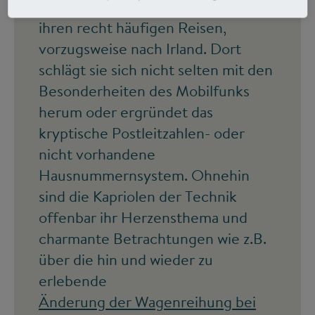
Techniktagebuch
liest, erfährt von
ihren recht häufigen Reisen,
vorzugsweise nach Irland. Dort
schlägt sie sich nicht selten mit den
Besonderheiten des Mobilfunks
herum oder ergründet das
kryptische Postleitzahlen- oder
nicht vorhandene
Hausnummernsystem. Ohnehin
sind die Kapriolen der Technik
offenbar ihr Herzensthema und
charmante Betrachtungen wie z.B.
über die hin und wieder zu
erlebende
Änderung der Wagenreihung bei