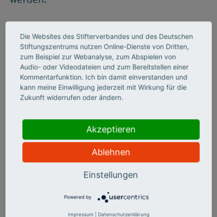
Die Websites des Stifterverbandes und des Deutschen
Stiftungszentrums nutzen Online-Dienste von Dritten,
zum Beispiel zur Webanalyse, zum Abspielen von
Audio- oder Videodateien und zum Bereitstellen einer
Kommentarfunktion. Ich bin damit einverstanden und
kann meine Einwilligung jederzeit mit Wirkung für die
Zukunft widerrufen oder ändern.
©
Akzeptieren
Ablehnen
EIN TICKET WURDE
Einstellungen
ERÖFFNET
Powered by
Wer Kathrin Passigs Texte im
Impressum
|
Datenschutzerklärung