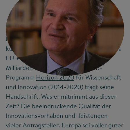
Dabei ist Robert-Jan Smits selbst bis vor
kurzem ein einflussreicher Gestalter eines
EU-Programms gewesen: Das mit 80
Milliarden Euro ausgestatteten EU-
©
Programm
Horizon 2020
für Wissenschaft
und Innovation (2014-2020) trägt seine
Handschrift. Was er mitnimmt aus dieser
Zeit? Die beeindruckende Qualität der
Innovationsvorhaben und -leistungen
vieler Antragsteller. Europa sei voller guter