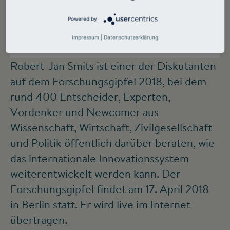
Powered by
Impressum
|
Datenschutzerklärung
©
Robert-Jan Smits ist einer der Diskutanten
auf dem Forschungsgipfel 2018, bei dem
rund 400 Entscheider, Experten,
Vordenker und Newcomer aus
Wissenschaft, Wirtschaft, Zivilgesellschaft
und Politik öffentlich darüber beraten, wie
das internationale Innovationssystem
weiterentwickelt werden kann. Der
Forschungsgipfel findet am 17. April 2018
in Berlin statt. Er wird live im Internet
übertragen.