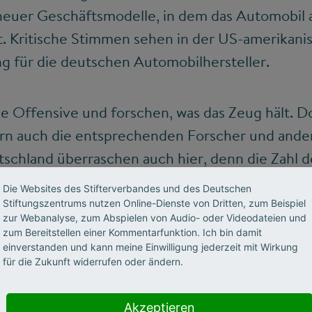
neuer Geschäftsmodelle, in dem das Automobil a
t. Kritische Stimmen sehen in der US-amerikan
g für die deutschen Automobilhersteller.
ie Offensive und forschen, was das Zeug hält. D
ern auch die entsprechenden Forscher und ander
chland überraschen auch hier, denn die Zahl d
rs beschäftigten Personen wuchs 2015 über al
Die Websites des Stifterverbandes und des Deutschen
9 Vollzeitstellen. Ungefähr ein Viertel davon ar
Stiftungszentrums nutzen Online-Dienste von Dritten, zum Beispiel
zur Webanalyse, zum Abspielen von Audio- oder Videodateien und
chsten je gemessenen Steigerungsraten bestenfal
zum Bereitstellen einer Kommentarfunktion. Ich bin damit
klung sorgen hier für ein kräftiges Beschäftig
einverstanden und kann meine Einwilligung jederzeit mit Wirkung
für die Zukunft widerrufen oder ändern.
Fachkräften wächst also weiter.
Akzeptieren