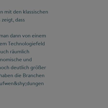
 mit den klassischen
 zeigt, dass
t man dann von einem
inem Technologiefeld
uch räumlich
konomische und
noch deutlich größer
mt haben die Branchen
-Aufwen&shy;dungen