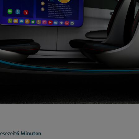
esezeit
6 Minuten