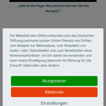
„Jetzt ist die Frage: Was passiert nach der Zeit des
Powered by
Mangels?“
Usercentrics Consent Management Platform
Transkript des
Videos
Die Websites des Stifterverbandes und des Deutschen
Stiftungszentrums nutzen Online-Dienste von Dritten,
zum Beispiel zur Webanalyse, zum Abspielen von
Audio- oder Videodateien und zum Bereitstellen einer
Kommentarfunktion. Ich bin damit einverstanden und
kann meine Einwilligung jederzeit mit Wirkung für die
Zukunft widerrufen oder ändern.
INSIGHTS NEWSLETTER
BLEIBEN SIE IM BILDE UND
Akzeptieren
ABONNIEREN UNSEREN
Ablehnen
NEWSLETTER
Einstellungen