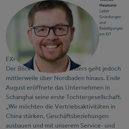
Neumann
Leiter
Gründungen
und
Beteiligungen
am KIT
EXPANSION NACH CHINA
©
Der Blick des Firmengründers geht jedoch
mittlerweile über Nordbaden hinaus. Ende
August eröffnete das Unternehmen in
Schanghai seine erste Tochtergesellschaft.
„Wir möchten die Vertriebsaktivitäten in
China stärken, Geschäftsbeziehungen
ausbauen und mit unserem Service- und