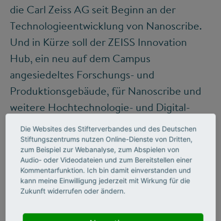
die Carl Zeiss AG seit Beginn an der
Technologieentwicklung von Nanoscribe.
Und in Kürze soll der ZEISS Innovation
Hub, ein neu auf dem Campus
angesiedeltes Forschungs- und
Produktionsgebäude, für Nanoscribe und
weitere Hochtechnologie- und Digital-
Start-ups zum Knotenpunkt für neue Ideen
Die Websites des Stifterverbandes und des Deutschen
werden.
Stiftungszentrums nutzen Online-Dienste von Dritten,
zum Beispiel zur Webanalyse, zum Abspielen von
Audio- oder Videodateien und zum Bereitstellen einer
Kommentarfunktion. Ich bin damit einverstanden und
„„Unternehmerisches
kann meine Einwilligung jederzeit mit Wirkung für die
Zukunft widerrufen oder ändern.
Denken und Handeln zu