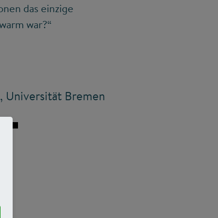
onen das einzige
o warm war?“
 Universität Bremen