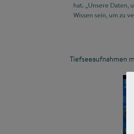
hat. „Unsere Daten, u
Wissen sein, um zu ve
Tiefseeaufnahmen m