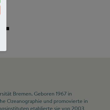
©
ersität Bremen. Geboren 1967 in
sche Ozeanographie und promovierte in
sinstituten etablierte sie von 2003