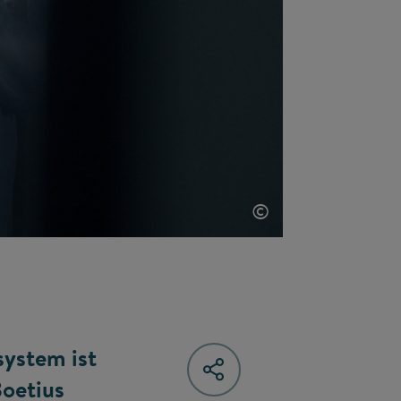
©
system ist
Boetius