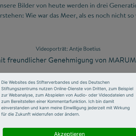
nsere Bilder von heute werden in drei Generati
rstehen: Wie war das Meer, als es noch nicht s
Videoporträt: Antje Boetius
it freundlicher Genehmigung von MARUM,
Die Websites des Stifterverbandes und des Deutschen
Stiftungszentrums nutzen Online-Dienste von Dritten, zum Beispiel
Wir benötigen Ihre Zustimmung, um den
zur Webanalyse, zum Abspielen von Audio- oder Videodateien und
YouTube Video-Service zu laden!
zum Bereitstellen einer Kommentarfunktion. Ich bin damit
einverstanden und kann meine Einwilligung jederzeit mit Wirkung
Wir verwenden einen Service eines Drittanbieters, um
für die Zukunft widerrufen oder ändern.
Videoinhalte einzubetten. Dieser Service kann Daten zu Ihren
Aktivitäten sammeln. Bitte lesen Sie die Details durch und
stimmen Sie der Nutzung des Service zu, um dieses Video
Akzeptieren
anzusehen.