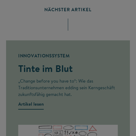
NÄCHSTER ARTIKEL
INNOVATIONSSYSTEM
Tinte im Blut
„Change before you have to“: Wie das
Traditionsunternehmen edding sein Kerngeschäft
zukunftsfähig gemacht hat.
Artikel lesen