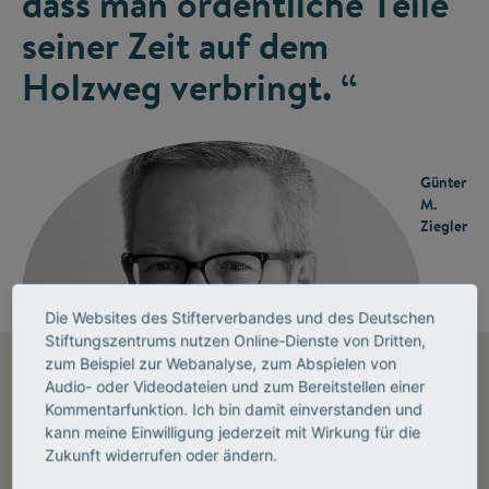
dass man ordentliche Teile
seiner Zeit auf dem
Holzweg verbringt. “
Günter
M.
Ziegler
Die Websites des Stifterverbandes und des Deutschen
Stiftungszentrums nutzen Online-Dienste von Dritten,
zum Beispiel zur Webanalyse, zum Abspielen von
Audio- oder Videodateien und zum Bereitstellen einer
FORSCHERGEIST
Kommentarfunktion. Ich bin damit einverstanden und
©
kann meine Einwilligung jederzeit mit Wirkung für die
Zukunft widerrufen oder ändern.
Forschergeist ist der Podcast des