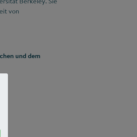
rsität Berkeley. Sie
eit von
schen und dem