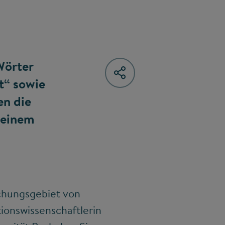
Wörter
t“ sowie
en die
 einem
chungsgebiet von
ionswissenschaftlerin