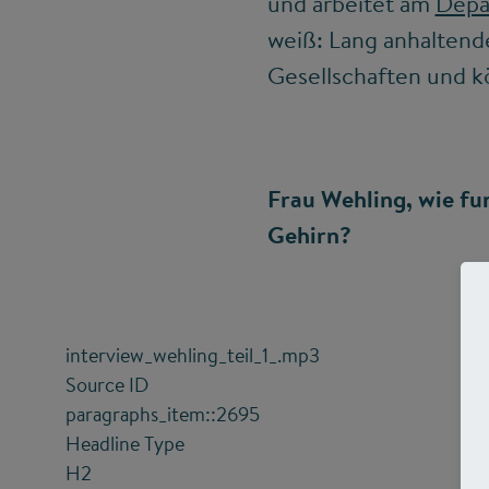
und arbeitet am
Depar
weiß: Lang anhaltend
Gesellschaften und 
Frau Wehling, wie fu
Gehirn?
interview_wehling_teil_1_.mp3
Source ID
paragraphs_item::2695
Headline Type
H2