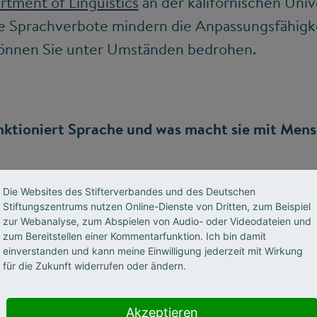
tment of Linguistics
an der kalifornischen Unive
e Sprachverbote mindern die Anpassungsfähigk
können Sie unter Umständen bedrohen.
nktioniert Sprache und was macht sie mit Men
Die Websites des Stifterverbandes und des Deutschen
Stiftungszentrums nutzen Online-Dienste von Dritten, zum Beispiel
zur Webanalyse, zum Abspielen von Audio- oder Videodateien und
zum Bereitstellen einer Kommentarfunktion. Ich bin damit
einverstanden und kann meine Einwilligung jederzeit mit Wirkung
für die Zukunft widerrufen oder ändern.
Akzeptieren