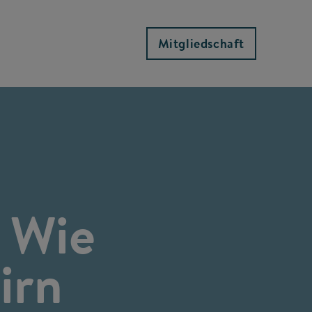
Mitgliedschaft
 Wie
irn