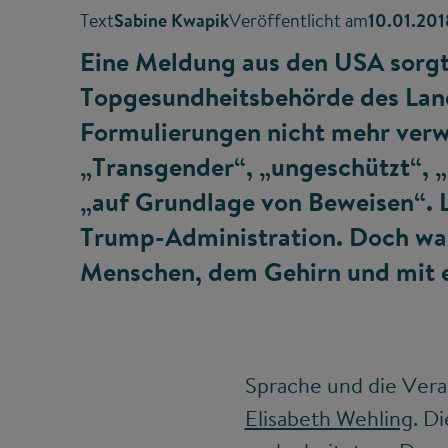
Text
Sabine Kwapik
Veröffentlicht am
10.01.201
Eine Meldung aus den USA sorgt
Topgesundheitsbehörde des Lande
Formulierungen nicht mehr verw
„Transgender“, „ungeschützt“, „F
„auf Grundlage von Beweisen“. L
Trump-Administration. Doch wa
Menschen, dem Gehirn und mit e
Sprache und die Vera
Elisabeth Wehling
. D