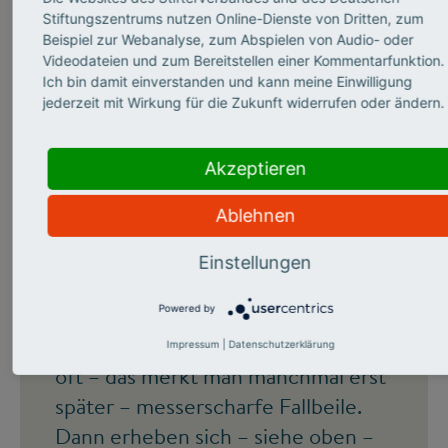
ihm, wenn man ihn als
Stiftungszentrums nutzen Online-Dienste von Dritten, zum
Vortragenden
auf der Bühne
Beispiel zur Webanalyse, zum Abspielen von Audio- oder
Videodateien und zum Bereitstellen einer Kommentarfunktion.
erlebt, aber auch mit seinen
Texten
Ich bin damit einverstanden und kann meine Einwilligung
und
Büchern
, mit seinen
Interviews
.
jederzeit mit Wirkung für die Zukunft widerrufen oder ändern.
Er schafft es auf ganz
außergewöhnliche Weise die Dinge
Akzeptieren
auf den Punkt zu bringen: Oft
Ablehnen
schleicht er sich erst an ein Thema
heran, um dann umso hartnäckiger
Einstellungen
ein Problem herauszuarbeiten.
Seine Thesen trägt er zumeist ruhig
Powered by
und gelassen vor, und doch sind sie
Impressum
|
Datenschutzerklärung
oft – das merkt man manchmal erst
später – messerscharfe Fallbeile.
Dann erheben sich – siehe oben –