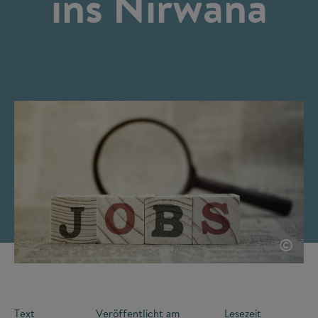
ins Nirwana
©
Text
Veröffentlicht am
Lesezeit