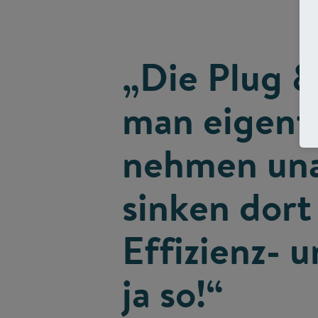
„Die Plug 
man eigentl
nehmen unau
sinken dort
Effizienz- 
ja so!“