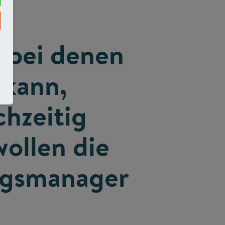
 bei denen
 kann,
hzeitig
wollen die
ungsmanager