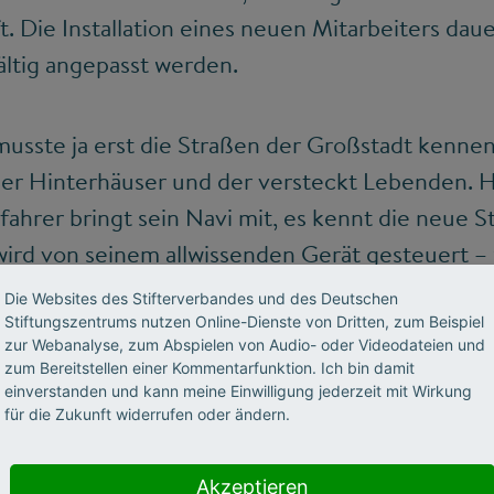
t. Die Installation eines neuen Mitarbeiters dau
ältig angepasst werden.
musste ja erst die Straßen der Großstadt kennen
der Hinterhäuser und der versteckt Lebenden. He
ahrer bringt sein Navi mit, es kennt die neue St
wird von seinem allwissenden Gerät gesteuert –
erden zur Flachbildschirmrückseitenberatung –
Die Websites des Stifterverbandes und des Deutschen
en nur noch für uns zu surfen und uns die Ausk
Stiftungszentrums nutzen Online-Dienste von Dritten, zum Beispiel
zur Webanalyse, zum Abspielen von Audio- oder Videodateien und
nd absolut zuversichtlich vorzulesen. Soll der 
zum Bereitstellen einer Kommentarfunktion. Ich bin damit
einverstanden und kann meine Einwilligung jederzeit mit Wirkung
? Er bekommt eine andere Software. Wechselt d
für die Zukunft widerrufen oder ändern.
en anderen VPN-Anschluss, es kann ja sogar sei
n, dann reicht fast eine neue Einwahl-ID.
Akzeptieren