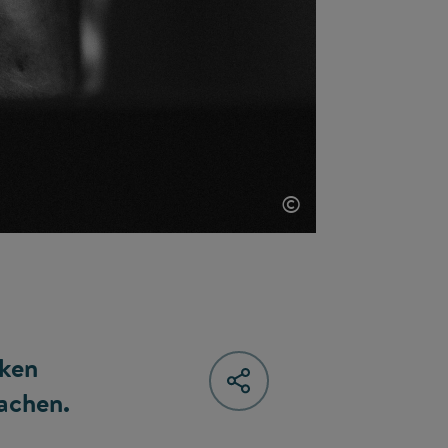
©
cken
achen.