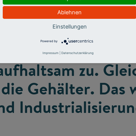
Ablehnen
&amp; Worx-Berufe,
Einstellungen
Powered by
ich sofort loslegen
Impressum
|
Datenschutzerklärung
fhaltsam zu. Gleic
 die Gehälter. Das 
und Industrialisier