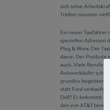
sich seine Arbeitskraf
Treiber mussten vielf
Ein neuer Taxifahrer 
speziellen Adressen 
Plug & Worx. Der Taxif
davor. Der Postbote 
auch. Viele Berufe w
Autoverkäufer schein
grundlos begeistert u
statt Ford verkaufen
Dell? Er bekommt ein
den von AT&T benutze