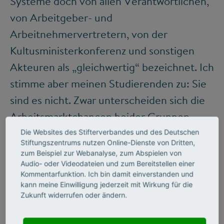
Systeme doch von allen Verantwortlichen,
von Arbeitgeber- und
Arbeitnehmervertretern, von der
Kultusministerkonferenz und sonstigen
Akteuren als „gleichwertig“ bezeichnet. Ich
stimme aber meinen Studierenden zu: Sie
sind es nicht. Zwar unterscheiden sich die
Arbeitsmarktchancen beider Gruppen
kaum und liegen wesentlich höher als bei
Die Websites des Stifterverbandes und des Deutschen
Stiftungszentrums nutzen Online-Dienste von Dritten,
jungen Menschen ohne Ausbildung.
zum Beispiel zur Webanalyse, zum Abspielen von
Nimmt man die Bezeichnung aber wörtlich
Audio- oder Videodateien und zum Bereitstellen einer
Kommentarfunktion. Ich bin damit einverstanden und
und bezieht sie auf den Gegenwert der
kann meine Einwilligung jederzeit mit Wirkung für die
Zukunft widerrufen oder ändern.
Arbeitskraft, nämlich das Einkommen, kann
von „gleichwertig“ keine Rede mehr sein.