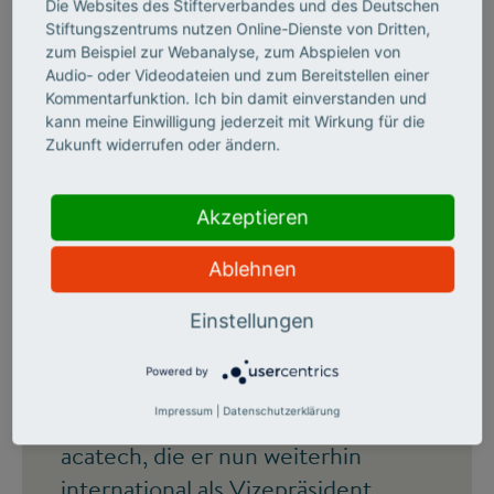
Die Websites des Stifterverbandes und des Deutschen
Stiftungszentrums nutzen Online-Dienste von Dritten,
©
zum Beispiel zur Webanalyse, zum Abspielen von
Audio- oder Videodateien und zum Bereitstellen einer
Kommentarfunktion. Ich bin damit einverstanden und
kann meine Einwilligung jederzeit mit Wirkung für die
ZUR PERSON
Zukunft widerrufen oder ändern.
Der Geowissenschaftler Reinhard
Akzeptieren
Hüttl ist Wissenschaftlicher
Vorstand und Vorsitzender des
Ablehnen
Vorstands beim Deutschen
GeoForschungsZentrum (GFZ) in
Einstellungen
Potsdam. Bis 2017 war er zudem
Powered by
Präsident der Deutschen Akademie
Impressum
|
Datenschutzerklärung
der Technikwissenschaften
acatech, die er nun weiterhin
international als Vizepräsident