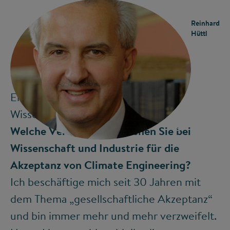
Reinhard
Hüttl
Eine Stiftung für
Wissenschaftsjournalismus
©
Welche Verantwortung sehen Sie bei
Wissenschaft und Industrie für die
Akzeptanz von Climate Engineering?
Ich beschäftige mich seit 30 Jahren mit
dem Thema „gesellschaftliche Akzeptanz“
und bin immer mehr und mehr verzweifelt.