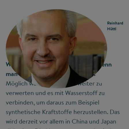
Reinhard
Hüttl
Wozu kann man das CO
2
nutzen, wenn
man es wieder herausgeholt hat?
©
Möglich wäre es, das CO
2
weiter zu
verwerten und es mit Wasserstoff zu
verbinden, um daraus zum Beispiel
synthetische Kraftstoffe herzustellen. Das
wird derzeit vor allem in China und Japan