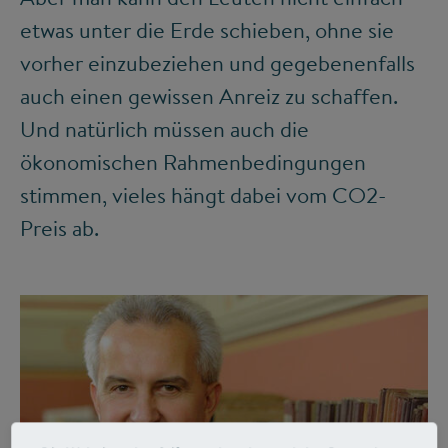
etwas unter die Erde schieben, ohne sie
vorher einzubeziehen und gegebenenfalls
auch einen gewissen Anreiz zu schaffen.
Und natürlich müssen auch die
ökonomischen Rahmenbedingungen
stimmen, vieles hängt dabei vom CO
2
-
Preis ab.