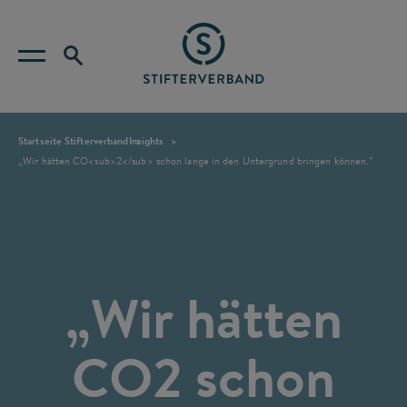
Startseite Stifterverband
Insights
„Wir hätten CO<sub>2</sub> schon lange in den Untergrund bringen können.”
„Wir hätten
CO
2
schon