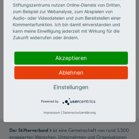
Stiftungszentrums nutzen Online-Dienste von Dritten,
zum Beispiel zur Webanalyse, zum Abspielen von
Audio- oder Videodateien und zum Bereitstellen einer
Kommentarfunktion. Ich bin damit einverstanden und
kann meine Einwilligung jederzeit mit Wirkung für die
Forum Innovation zur Richtungswahl
Zukunft widerrufen oder ändern.
2025
Spitzen der Parteien stellten am 30. Januar 2025 in
Akzeptieren
Berlin ihre Konzepte für mehr Innovationsfähigkeit in
Deutschland vor.
Ablehnen
Einstellungen
Powered by
Impressum
|
Datenschutzerklärung
Der Stifterverband
ist eine Gemeinschaft von rund 3.500
engagierten Menschen, Unternehmen und Organisationen