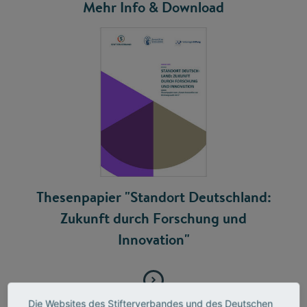
Mehr Info & Download
Thesenpapier "Standort Deutschland:
Zukunft durch Forschung und
Innovation"
Die Websites des Stifterverbandes und des Deutschen