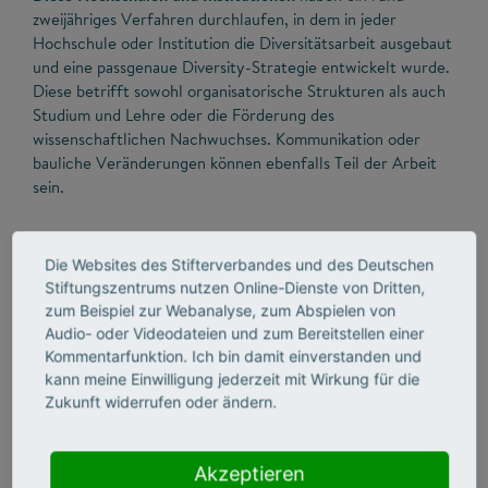
zweijähriges Verfahren durchlaufen, in dem in jeder
Hochschule oder Institution die Diversitätsarbeit ausgebaut
und eine passgenaue Diversity-Strategie entwickelt wurde.
Diese betrifft sowohl organisatorische Strukturen als auch
Studium und Lehre oder die Förderung des
wissenschaftlichen Nachwuchses. Kommunikation oder
bauliche Veränderungen können ebenfalls Teil der Arbeit
sein.
Der Stifterverband versteht das Diversity Audit
als
Die Websites des Stifterverbandes und des Deutschen
Instrument der Strategie- und Organisationsentwicklung.
Stiftungszentrums nutzen Online-Dienste von Dritten,
Bisher haben bereits mehr als 70 Hochschulen und drei
zum Beispiel zur Webanalyse, zum Abspielen von
Forschungseinrichtungen erfolgreich am Audit
Audio- oder Videodateien und zum Bereitstellen einer
teilgenommen. Die Auditorinnen und Auditoren
Kommentarfunktion. Ich bin damit einverstanden und
unterstützen die teilnehmenden Institutionen bei der
kann meine Einwilligung jederzeit mit Wirkung für die
Entwicklung der Diversitätsarbeit und Umsetzung einer
Zukunft widerrufen oder ändern.
individuellen Diversitätsstrategie ohne vorgegebene
Standards. Zertifiziert wird insbesondere, dass die
Hochschulen und Forschungseinrichtungen sich einem
Akzeptieren
intensiven organisatorischen Entwicklungsprozess gestellt