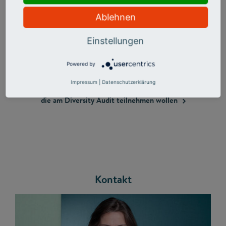
haben.
Ablehnen
Einstellungen
Mehr Info
Powered by
Impressum
|
Datenschutzerklärung
Ausführliche Informationen für interessierte Hochschulen,
die am Diversity Audit teilnehmen
wollen
Kontakt