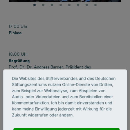
17:00 Uhr
Einlass
18:00 Uhr
Begrüßung
Prof. Dr. Dr. Andreas Barner, Präsident des
Stifterverbandes
Die Websites des Stifterverbandes und des Deutschen
Stiftungszentrums nutzen Online-Dienste von Dritten,
Grußworte
zum Beispiel zur Webanalyse, zum Abspielen von
Uwe Becker, Bürgermeister und Stadtkämmerer der Stadt
Audio- oder Videodateien und zum Bereitstellen einer
Frankfurt am Main
Kommentarfunktion. Ich bin damit einverstanden und
Boris Rhein, Hessischer Minister für Wissenschaft und
kann meine Einwilligung jederzeit mit Wirkung für die
Kunst
Zukunft widerrufen oder ändern.
Festvortrag: Über den Zustand unserer Demokratie