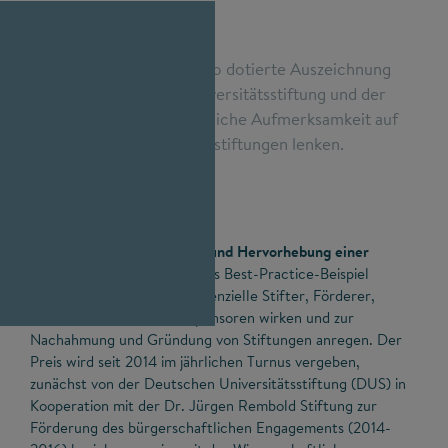
Durch die mit 5.000 Euro dotierte Auszeichnung
wollen die Deutsche Universitätsstiftung und der
Stifterverband die öffentliche Aufmerksamkeit auf
das Thema Wissenschaftsstiftungen lenken.
Die öffentliche Würdigung und Hervorhebung einer
Wissenschaftsstiftung
soll als Best-Practice-Beispiel
dienen, motivierend auf potenzielle Stifter, Förderer,
Zustifter, Erblasser und Sponsoren wirken und zur
Nachahmung und Gründung von Stiftungen anregen. Der
Preis wird seit 2014 im jährlichen Turnus vergeben,
zunächst von der Deutschen Universitätsstiftung (DUS) in
Kooperation mit der Dr. Jürgen Rembold Stiftung zur
Förderung des bürgerschaftlichen Engagements (2014-