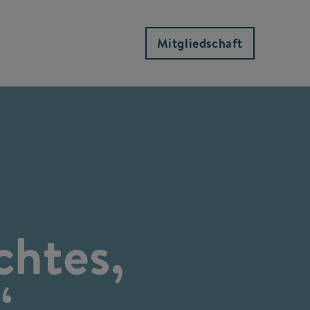
Mitgliedschaft
chtes,
“