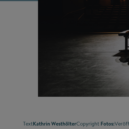
Text
Kathrin Westhölter
Copyright
Fotos:
Veröff