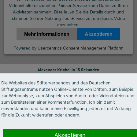
Videoinhalte einzubetten. Dieser Service kann Daten zu Ihren
Aktivitäten sammeln. Bitte lesen Sie die Details durch und
stimmen Sie der Nutzung des Service zu, um dieses Video
anzusehen.
Mehr Informationen
Akzeptieren
Powered by
Usercentrics Consent Management Platform
Alexander Krichel in 15 Sekunden
Die Websites des Stifterverbandes und des Deutschen
Stiftungszentrums nutzen Online-Dienste von Dritten, zum Beispiel
zur Webanalyse, zum Abspielen von Audio- oder Videodateien und
re Freunde Sie beschreiben?
zum Bereitstellen einer Kommentarfunktion. Ich bin damit
einverstanden und kann meine Einwilligung jederzeit mit Wirkung
ne Freunde sagen, dass ich hyperemotional und 
für die Zukunft widerrufen oder ändern.
twas sehr Wichtiges, aber irgendwie ist sie mein
n Unehrlichkeit verbunden. Tendenziell bin ich li
Akzeptieren