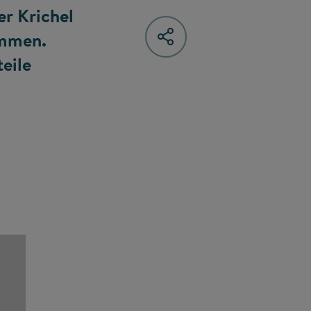
er Krichel
ommen.
teile