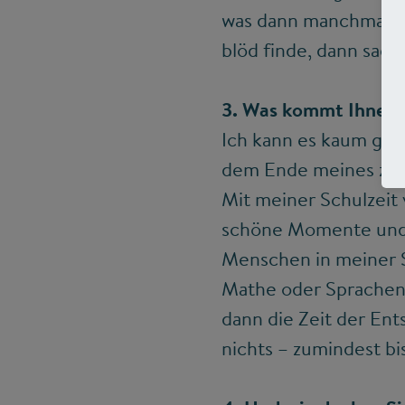
was dann manchmal au
blöd finde, dann sage 
3. Was kommt Ihnen i
Ich kann es kaum gla
dem Ende meines zwei
Mit meiner Schulzeit 
schöne Momente und i
Menschen in meiner Sc
Mathe oder Sprachen,
dann die Zeit der Ent
nichts – zumindest b