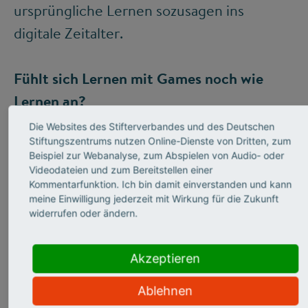
ursprüngliche Lernen sozusagen ins
digitale Zeitalter.
Fühlt sich Lernen mit Games noch wie
Lernen an?
Dank unseres Schulsystems verbinden sehr
Die Websites des Stifterverbandes und des Deutschen
Stiftungszentrums nutzen Online-Dienste von Dritten, zum
viele Menschen vor allem Langeweile,
Beispiel zur Webanalyse, zum Abspielen von Audio- oder
Versagensangst oder Desinteresse mit
Videodateien und zum Bereitstellen einer
Kommentarfunktion. Ich bin damit einverstanden und kann
Lernen. Es ist etwas, womit wir die
meine Einwilligung jederzeit mit Wirkung für die Zukunft
Erwartungen einer anderen Person
widerrufen oder ändern.
beziehungsweise der Institution Schule
erfüllen müssen. Wenn wir das als Maßstab
Akzeptieren
nehmen, fühlt sich das virtuelle, interaktive
Ablehnen
Lernen nicht wie Lernen an. Games sollen