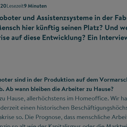
020
Lesezeit
9 Minuten
oboter und Assistenzsysteme in der Fab
ensch hier künftig seinen Platz? Und w
se auf diese Entwicklung? Ein Intervie
boter sind in der Produktion auf dem Vormars
. Ab wann bleiben die Arbeiter zu Hause?
 zu Hause, allerhöchstens im Homeoffice. Wir ha
derzeit einen historischen Beschäftigungshöchs
akrise so. Die Prognose, dass menschliche Arbe
rinzip so alt wie der Kapitalismus oder die Marktw