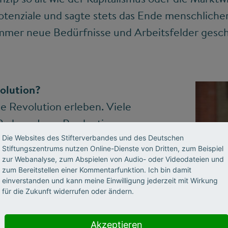
otenziale und sagte stets das Ende menschlicher
immer neue Bedürfnisse und Arbeitsfelder gesch
volution?
ße Revolution erleben. Viele
Rad von Lean Production
fizienzsteigerung von
Die Websites des Stifterverbandes und des Deutschen
Stiftungszentrums nutzen Online-Dienste von Dritten, zum Beispiel
ere Flexibilisierung. Vor
zur Webanalyse, zum Abspielen von Audio- oder Videodateien und
zum Bereitstellen einer Kommentarfunktion. Ich bin damit
nehmen zurzeit in einem
einverstanden und kann meine Einwilligung jederzeit mit Wirkung
nologien sich rentieren oder
für die Zukunft widerrufen oder ändern.
weit weniger spektakulär, als
sst.
Akzeptieren