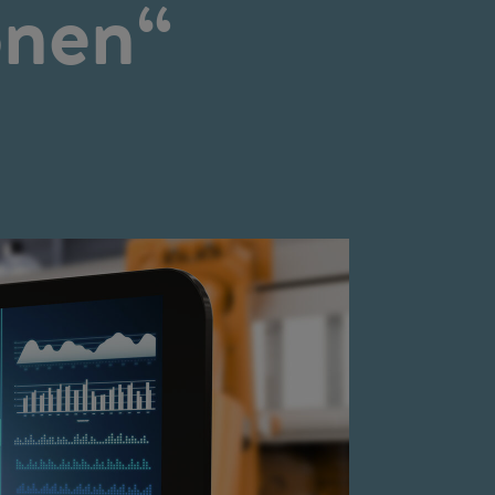
onen“