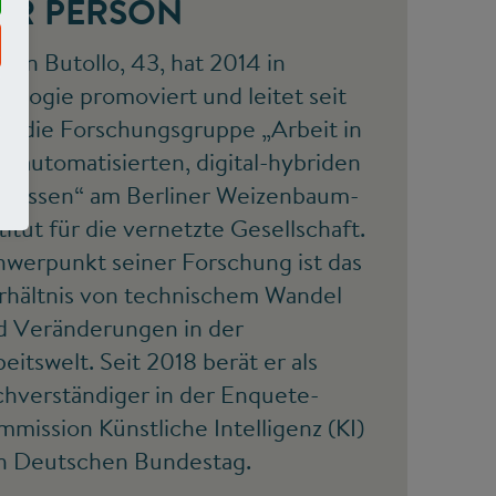
UR PERSON
rian Butollo, 43, hat 2014 in
iologie promoviert und leitet seit
17 die Forschungsgruppe „Arbeit in
hautomatisierten, digital-hybriden
ozessen“ am Berliner Weizenbaum-
titut für die vernetzte Gesellschaft.
hwerpunkt seiner Forschung ist das
rhältnis von technischem Wandel
d Veränderungen in der
eitswelt. Seit 2018 berät er als
chverständiger in der Enquete-
mission Künstliche Intelligenz (KI)
n Deutschen Bundestag.