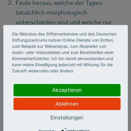
Finde heraus, welche der Typen
tatsächlich morphologisch
unterschieden sind und welche nur
lautlich in dem Sinn, dass die Form des
Die Websites des Stifterverbandes und des Deutschen
Stammes entscheidet, wie eine
Stiftungszentrums nutzen Online-Dienste von Dritten,
zum Beispiel zur Webanalyse, zum Abspielen von
Pluralform aussieht.
Audio- oder Videodateien und zum Bereitstellen einer
Kommentarfunktion. Ich bin damit einverstanden und
kann meine Einwilligung jederzeit mit Wirkung für die
Zukunft widerrufen oder ändern.
Keine Regel ohne Ausnahme
Der Plural wird im Deutschen nach dem
Akzeptieren
Genus gebildet. Wir setzen das
Ablehnen
grammatische Geschlecht des Substantivs
voraus. Für morphologisch einfache
Einstellungen
Substantive lautet die Grundregel dann
Powered by