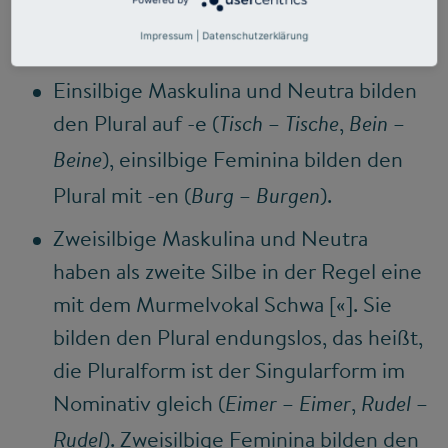
folgendermaßen:
Impressum
|
Datenschutzerklärung
Einsilbige Maskulina und Neutra bilden
den Plural auf -e (
–
,
–
Tisch
Tische
Bein
), einsilbige Feminina bilden den
Beine
Plural mit -en (
–
).
Burg
Burgen
Zweisilbige Maskulina und Neutra
haben als zweite Silbe in der Regel eine
mit dem Murmelvokal Schwa [«]. Sie
bilden den Plural endungslos, das heißt,
die Pluralform ist der Singularform im
Nominativ gleich (
–
,
–
Eimer
Eimer
Rudel
). Zweisilbige Feminina bilden den
Rudel