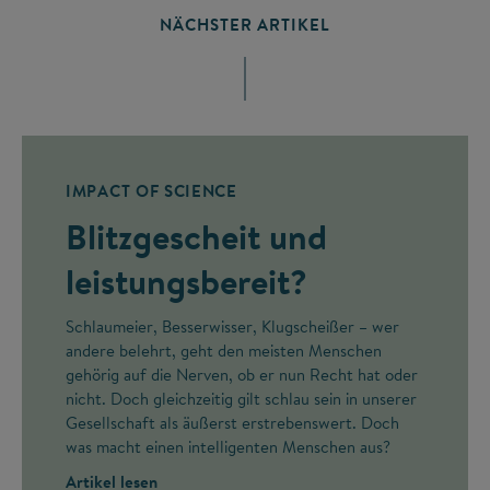
NÄCHSTER ARTIKEL
IMPACT OF SCIENCE
Blitzgescheit und
leistungsbereit?
Schlaumeier, Besserwisser, Klugscheißer – wer
andere belehrt, geht den meisten Menschen
gehörig auf die Nerven, ob er nun Recht hat oder
nicht. Doch gleichzeitig gilt schlau sein in unserer
Gesellschaft als äußerst erstrebenswert. Doch
was macht einen intelligenten Menschen aus?
Artikel lesen