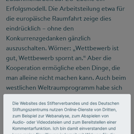
Erfolgsmodell. Die Arbeitsteilung etwa für
die europäische Raumfahrt zeige dies
eindrücklich – ohne den
Konkurrenzgedanken gänzlich
auszuschalten. Wörner: „Wettbewerb ist
gut, Wettbewerb spornt an.“ Aber die
Kooperation ermögliche eben Dinge, die
man alleine nicht machen kann. Auch beim
westlichen Weltraumprogramm habe sich
die Kooperation mit Russland als sehr
Die Websites des Stifterverbandes und des Deutschen
nützlich erwiesen, meint Wörner, der bis
Stiftungszentrums nutzen Online-Dienste von Dritten,
2021 Generaldirektor der europäischen
zum Beispiel zur Webanalyse, zum Abspielen von
Audio- oder Videodateien und zum Bereitstellen einer
Raumfahrtagentur ESA war.
Kommentarfunktion. Ich bin damit einverstanden und