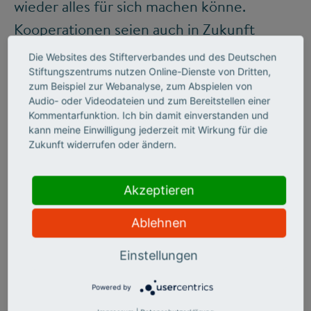
wieder alles für sich machen könne.
Kooperationen seien auch in Zukunft
notwendig, allerdings müsse man
Die Websites des Stifterverbandes und des Deutschen
Partnerschaften genau daraufhin
Stiftungszentrums nutzen Online-Dienste von Dritten,
zum Beispiel zur Webanalyse, zum Abspielen von
abklopfen, wie „offen“ sie sein können und
Audio- oder Videodateien und zum Bereitstellen einer
Kommentarfunktion. Ich bin damit einverstanden und
dürfen. Die allgegenwärtigen und teilweise
kann meine Einwilligung jederzeit mit Wirkung für die
gehypten Themen Open
Zukunft widerrufen oder ändern.
science und Open Innovation haben durch
die jüngsten Krisen an Glanz verloren.
Akzeptieren
Ablehnen
--------
Einstellungen
Das Interview entstand im Zusammenhang
Powered by