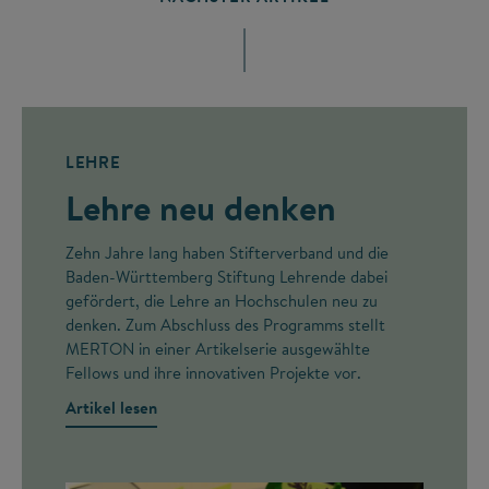
LEHRE
Lehre neu denken
Zehn Jahre lang haben Stifterverband und die
Baden-Württemberg Stiftung Lehrende dabei
gefördert, die Lehre an Hochschulen neu zu
denken. Zum Abschluss des Programms stellt
MERTON in einer Artikelserie ausgewählte
Fellows und ihre innovativen Projekte vor.
Artikel lesen