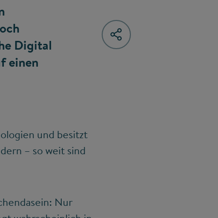
n
Doch
he Digital
f einen
nologien und besitzt
dern – so weit sind
ischendasein: Nur