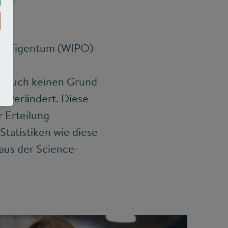
iges Eigentum (WIPO)
ele
es auch keinen Grund
m verändert. Diese
r Erteilung
Statistiken wie diese
aus der Science-