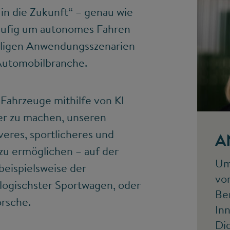
in die Zukunft“ – genau wie
 häufig um autonomes Fahren
ähligen Anwendungsszenarien
 Automobilbranche.
 Fahrzeuge mithilfe von KI
er zu machen, unseren
eres, sportlicheres und
A
 zu ermöglichen – auf der
Um 
beispielsweise der
vor
ologischster Sportwagen, oder
Ber
orsche.
In
Dig