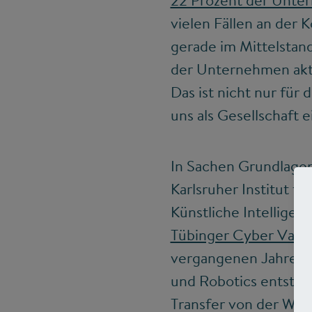
22 Prozent der Unt
vielen Fällen an der
gerade im Mittelstand
der Unternehmen akti
Das ist nicht nur für
uns als Gesellschaft 
In Sachen Grundlagen
Karlsruher Institut 
Künstliche Intellige
Tübinger Cyber Valle
vergangenen Jahren 
und Robotics entstan
Transfer von der Wiss