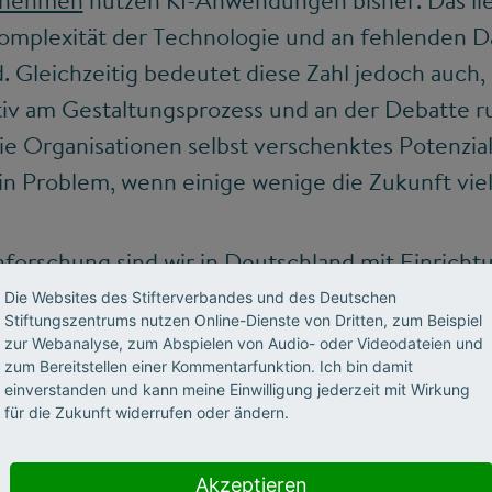
ernehmen
nutzen KI-Anwendungen bisher. Das lie
 Komplexität der Technologie und an fehlenden 
. Gleichzeitig bedeutet diese Zahl jedoch auch, 
v am Gestaltungsprozess und an der Debatte ru
 die Organisationen selbst verschenktes Potenzia
ein Problem, wenn einige wenige die Zukunft viel
forschung sind wir in Deutschland mit Einrich
für Technologie (KIT), dem Deutschen Forschung
Die Websites des Stifterverbandes und des Deutschen
Stiftungszentrums nutzen Online-Dienste von Dritten, zum Beispiel
nz (DFKI) oder mit Forschungskooperationen wie
zur Webanalyse, zum Abspielen von Audio- oder Videodateien und
y
ziemlich gut aufgestellt. Von
München
bis
Br
zum Bereitstellen einer Kommentarfunktion. Ich bin damit
einverstanden und kann meine Einwilligung jederzeit mit Wirkung
auch neue Lehrstühle rund um maschinelles Ler
für die Zukunft widerrufen oder ändern.
den. Doch insgesamt scheitern wir als verkopft
enschaft in die Praxis. Es mangelt noch an tragf
Akzeptieren