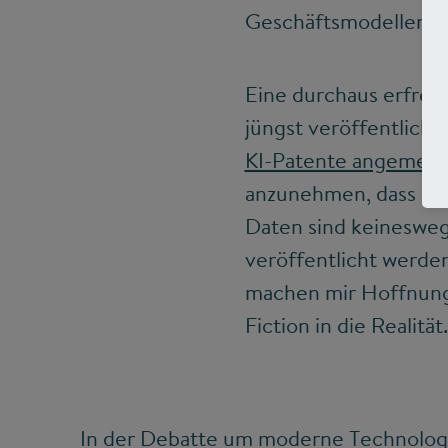
Geschäftsmodellen u
Eine durchaus erfreul
jüngst veröffentlicht
KI-Patente angemeld
anzunehmen, dass sic
Daten sind keineswegs
veröffentlicht werden
machen mir Hoffnung:
Fiction in die Realität
In der Debatte um moderne Technolog