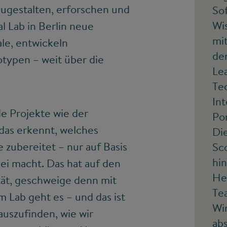
zugestalten, erforschen und
So
Wi
l Lab in Berlin neue
mit
ale, entwickeln
de
ypen – weit über die
Le
s.
Te
Int
 Projekte wie der
Po
 das erkennt, welches
Di
zubereitet – nur auf Basis
Sc
hi
bei macht. Das hat auf den
Hen
ität, geschweige denn mit
Te
m Lab geht es – und das ist
Wir
auszufinden, wie wir
abs