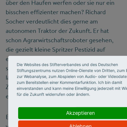
über den Haufen werfen oder sie nur ein
bisschen effizienter machen? Richard
Socher verdeutlicht dies gerne am
autonomen Traktor der Zukunft. Er hat
schon Agrarwirtschaftsroboter gesehen,
die gezielt kleine Spritzer Pestizid auf
einzelne Unkräuter schicken können oder
Die Websites des Stifterverbandes und des Deutschen
sie mit Hilfe kleiner Laserblitze verdorren
Stiftungszentrums nutzen Online-Dienste von Dritten, zum B
lassen. Auch das Bewässern werde in
zur Webanalyse, zum Abspielen von Audio- oder Videodate
zum Bereitstellen einer Kommentarfunktion. Ich bin damit
Zukunft mit solchen Robotern sehr
einverstanden und kann meine Einwilligung jederzeit mit W
für die Zukunft widerrufen oder ändern.
effektiv.
Akzeptieren
Effektivität bedeute jetzt: mit KI. Das zu
verinnerlichen, brauche etwas Zeit, sagt
Ablehnen