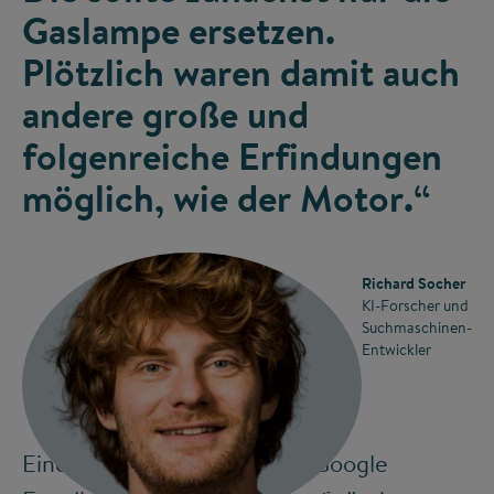
Gaslampe ersetzen.
Plötzlich waren damit auch
andere große und
folgenreiche Erfindungen
möglich, wie der Motor.“
Richard Socher
KI-Forscher und
Suchmaschinen-
Entwickler
Eine bessere Alternative zu Google
©