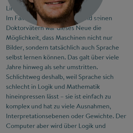
Linguistik und Informatik
Im Fall von Richard Socher und seinen
©
Doktorvätern war dieses Neue die
Möglichkeit, dass Maschinen nicht nur
Bilder, sondern tatsächlich auch Sprache
selbst lernen können. Das galt über viele
Jahre hinweg als sehr umstritten.
Schlichtweg deshalb, weil Sprache sich
schlecht in Logik und Mathematik
hineinpressen lässt – sie ist einfach zu
komplex und hat zu viele Ausnahmen,
Interpretationsebenen oder Gewichte. Der
Computer aber wird über Logik und