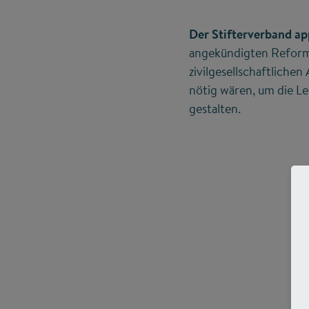
Der Stifterverband ap
angekündigten Reform
zivilgesellschaftlichen
nötig wären, um die Le
gestalten.