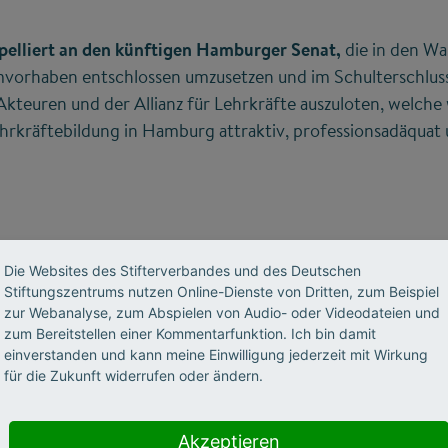
pelliert an den künftigen Hamburger Senat,
die in den Wa
vorhaben entschlossen umzusetzen und im Schulterschlus
 Akteuren und der Allianz für Lehrkräfte auszuloten, welche
hrkräftebildung in Hamburg attraktiv, professionsadäquat 
Die Websites des Stifterverbandes und des Deutschen
Stiftungszentrums nutzen Online-Dienste von Dritten, zum Beispiel
zur Webanalyse, zum Abspielen von Audio- oder Videodateien und
zum Bereitstellen einer Kommentarfunktion. Ich bin damit
einverstanden und kann meine Einwilligung jederzeit mit Wirkung
für die Zukunft widerrufen oder ändern.
Akzeptieren