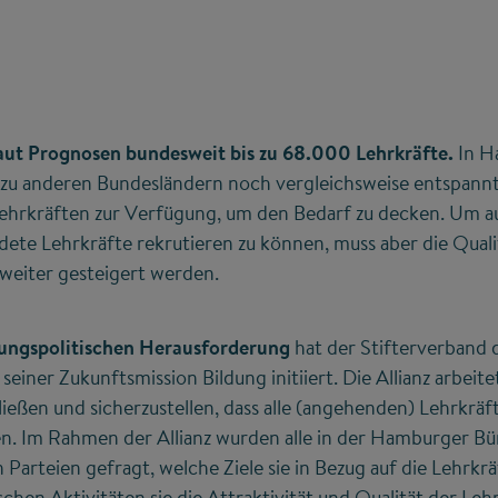
aut Prognosen bundesweit bis zu 68.000 Lehrkräfte.
In H
 zu anderen Bundesländern noch vergleichsweise entspannt: 
Lehrkräften zur Verfügung, um den Bedarf zu decken. Um a
ete Lehrkräfte rekrutieren zu können, muss aber die Qualit
weiter gesteigert werden.
dungspolitischen Herausforderung
hat der Stifterverband di
iner Zukunftsmission Bildung initiiert. Die Allianz arbeitet
ießen und sicherzustellen, dass alle (angehenden) Lehrkräft
 Im Rahmen der Allianz wurden alle in der Hamburger Bü
Parteien gefragt, welche Ziele sie in Bezug auf die Lehrkr
schen Aktivitäten sie die Attraktivität und Qualität der Leh