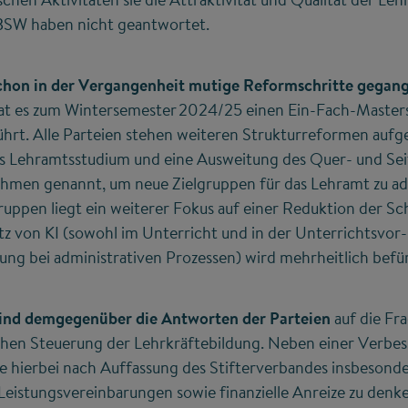
BSW haben nicht geantwortet.
hon in der Vergangenheit mutige Reformschritte gegan
at es zum Wintersemester 2024/25 einen Ein-Fach-Master
ührt. Alle Parteien stehen weiteren Strukturreformen auf
es Lehramtsstudium und eine Ausweitung des Quer- und Se
ahmen genannt, um neue Zielgruppen für das Lehramt zu ad
ruppen liegt ein weiterer Fokus auf einer Reduktion der S
tz von KI (sowohl im Unterricht und in der Unterrichtsvor
zung bei administrativen Prozessen) wird mehrheitlich befü
sind demgegenüber die Antworten der Parteien
auf die Fr
schen Steuerung der Lehrkräftebildung. Neben einer Verbe
 hierbei nach Auffassung des Stifterverbandes insbesonder
Leistungsvereinbarungen sowie finanzielle Anreize zu denk