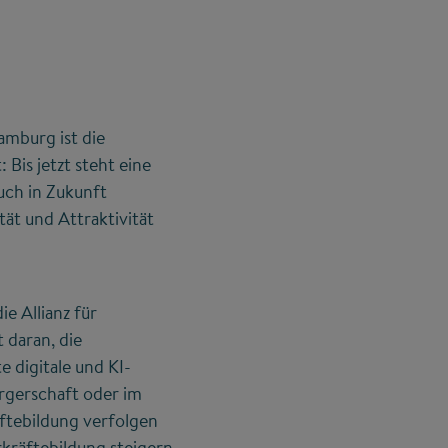
amburg ist die
Bis jetzt steht eine
uch in Zukunft
ät und Attraktivität
e Allianz für
 daran, die
e digitale und KI-
rgerschaft oder im
äftebildung verfolgen
rkräftebildung steigern