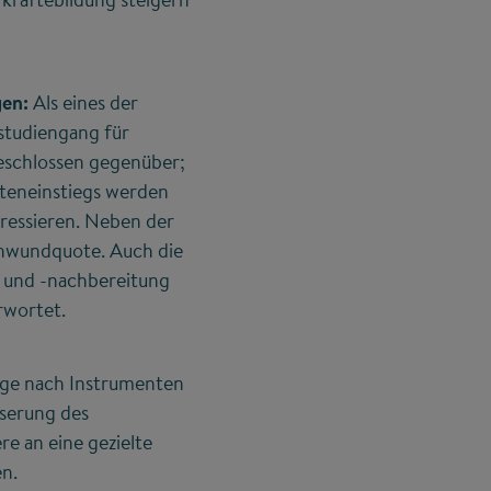
gen:
Als eines der
studiengang für
geschlossen gegenüber;
iteneinstiegs werden
ressieren. Neben der
chwundquote. Auch die
- und -nachbereitung
rwortet.
age nach Instrumenten
sserung des
e an eine gezielte
en.