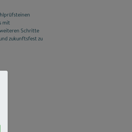
hlprüfsteinen
s mit
 weiteren Schritte
und zukunftsfest zu