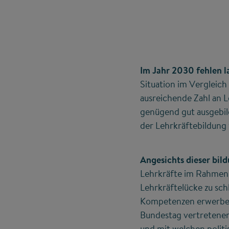
Im Jahr 2030 fehlen l
Situation im Vergleich
ausreichende Zahl an 
genügend gut ausgebild
der Lehrkräftebildung 
Angesichts dieser bil
Lehrkräfte im Rahmen se
Lehrkräftelücke zu schl
Kompetenzen erwerben.
Bundestag vertretenen 
und mit welchen politi