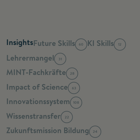
Insights
Future Skills
KI Skills
60
12
Lehrermangel
31
MINT-Fachkräfte
28
Impact of Science
63
Innovationssystem
108
Wissenstransfer
22
Zukunftsmission Bildung
24