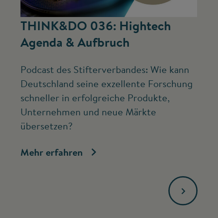
©
THINK&DO 036: Hightech
W
Agenda & Aufbruch
b
Podcast des Stifterverbandes: Wie kann
Ne
Deutschland seine exzellente Forschung
Mc
schneller in erfolgreiche Produkte,
ve
Unternehmen und neue Märkte
Fo
übersetzen?
bi
Mehr erfahren
Me