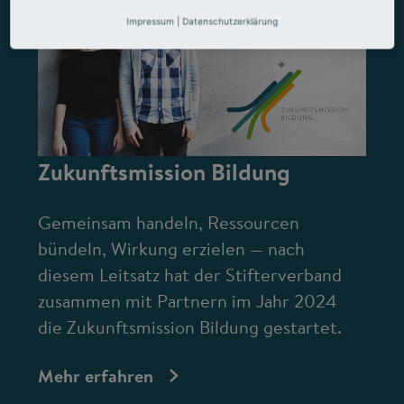
Impressum
|
Datenschutzerklärung
©
Zukunftsmission Bildung
Gemeinsam handeln, Ressourcen
bündeln, Wirkung erzielen — nach
diesem Leitsatz hat der Stifterverband
zusammen mit Partnern im Jahr 2024
die Zukunftsmission Bildung gestartet.
Mehr erfahren