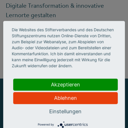
Digitale Transformation & innovative
Lernorte gestalten
Die Websites des Stifterverbandes und des Deutschen
Stiftungszentrums nutzen Online-Dienste von Dritten,
Mehr zum Handlungsfeld "Bildung &
zum Beispiel zur Webanalyse, zum Abspielen von
Audio- oder Videodateien und zum Bereitstellen einer
Kompetenzen"
Kommentarfunktion. Ich bin damit einverstanden und
kann meine Einwilligung jederzeit mit Wirkung für die
Zukunft widerrufen oder ändern.
Akzeptieren
Ablehnen
ZUSAMMEN MEHR ERREICHEN
Einstellungen
Powered by