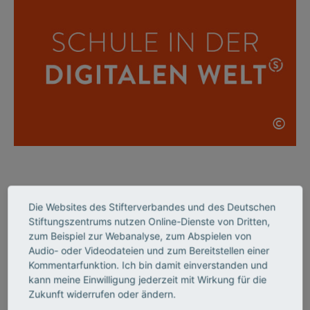
©
Die Websites des Stifterverbandes und des Deutschen
Wir benötigen Ihre Zustimmung, um
Stiftungszentrums nutzen Online-Dienste von Dritten,
den YouTube Video-Service zu
zum Beispiel zur Webanalyse, zum Abspielen von
Audio- oder Videodateien und zum Bereitstellen einer
laden!
Kommentarfunktion. Ich bin damit einverstanden und
Wir verwenden einen Service eines Drittanbieters,
kann meine Einwilligung jederzeit mit Wirkung für die
um Videoinhalte einzubetten. Dieser Service kann
Zukunft widerrufen oder ändern.
Daten zu Ihren Aktivitäten sammeln. Bitte lesen