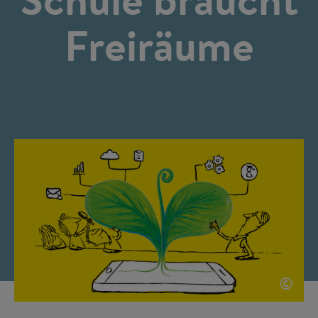
Freiräume
©