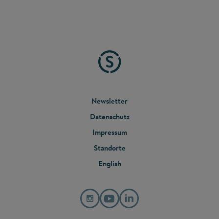
FOOTER
Newsletter
Datenschutz
MENU
Impressum
Standorte
English