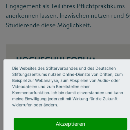
Engagement als Teil ihres Pflichtpraktikums
anerkennen lassen. Inzwischen nutzen rund 
Studierende diese Möglichkeit.
HOCHSCHULFORUM
DIGITALISIERUNG
Die Websites des Stifterverbandes und des Deutschen
Stiftungszentrums nutzen Online-Dienste von Dritten, zum
Beispiel zur Webanalyse, zum Abspielen von Audio- oder
Das Hochschulforum Digitalisierung
Videodateien und zum Bereitstellen einer
(HFD) orchestriert den Diskurs zur
Kommentarfunktion. Ich bin damit einverstanden und kann
Hochschulbildung im digitalen Zeitalter.
meine Einwilligung jederzeit mit Wirkung für die Zukunft
widerrufen oder ändern.
Die gemeinsame Initiative von
Stifterverbandes, CHE Centrum für
Akzeptieren
Hochschulentwicklung und