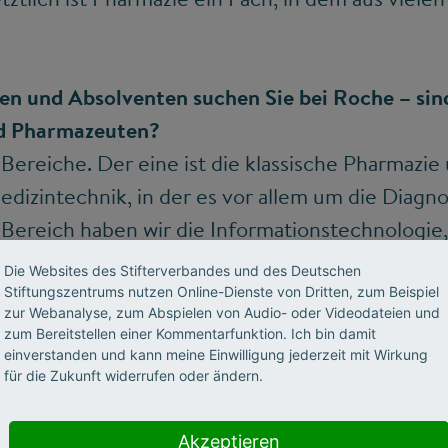
n und Absolventen suchen Sie bei Roche – sind
d Pharmazeuten?
Bereiche. Der eine ist die klassische Pharmazie
dizintechnik, in der es vor allem um die Diagno
n Bereich haben wir die Informationstechnologie,
ir suchen also ein breites Spektrum an Kompe
Die Websites des Stifterverbandes und des Deutschen
 medizinischer Kompetenz auch solche aus dem
Stiftungszentrums nutzen Online-Dienste von Dritten, zum Beispiel
zur Webanalyse, zum Abspielen von Audio- oder Videodateien und
e, Biologie, Physik und Mathematik.
zum Bereitstellen einer Kommentarfunktion. Ich bin damit
einverstanden und kann meine Einwilligung jederzeit mit Wirkung
für die Zukunft widerrufen oder ändern.
Akzeptieren