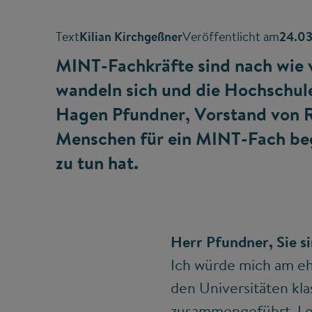
Text
Kilian Kirchgeßner
Veröffentlicht am
24.0
MINT-Fachkräfte sind nach wie v
wandeln sich und die Hochschule
Hagen Pfundner, Vorstand von R
Menschen für ein MINT-Fach beg
zu tun hat.
Herr Pfundner, Sie s
Ich würde mich am ehe
den Universitäten kl
zusammengeführt. Letz