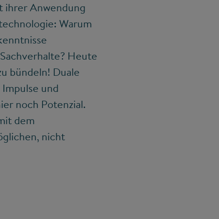
xt ihrer Anwendung
Biotechnologie: Warum
kenntnisse
 Sachverhalte? Heute
zu bündeln! Duale
e Impulse und
er noch Potenzial.
 mit dem
öglichen, nicht