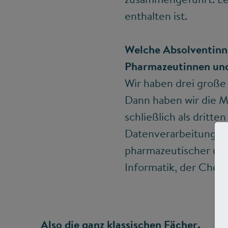
enthalten ist.
Welche Absolventinne
Pharmazeutinnen un
Wir haben drei große 
Dann haben wir die Me
schließlich als dritte
Datenverarbeitung. W
pharmazeutischer und
Informatik, der Chemi
Also die ganz klassischen Fächer.