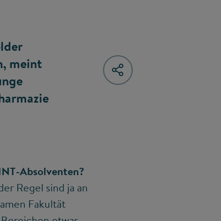
lder
n, meint
unge
Pharmazie
 MINT-Absolventen?
er Regel sind ja an
samen Fakultät
n Bereichen etwas