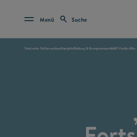
Menü
Suche
Startseite Stifterverband
Insights
Bildung & Kompetenzen
MINT-Fachkräfte
„
Forts