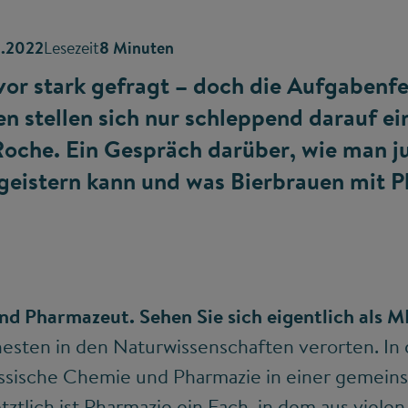
3.2022
Lesezeit
8 Minuten
or stark gefragt – doch die Aufgabenfe
n stellen sich nur schleppend darauf ei
oche. Ein Gespräch darüber, wie man j
eistern kann und was Bierbrauen mit 
ind Pharmazeut. Sehen Sie sich eigentlich als
sten in den Naturwissenschaften verorten. In d
assische Chemie und Pharmazie in einer gemein
tlich ist Pharmazie ein Fach, in dem aus viele