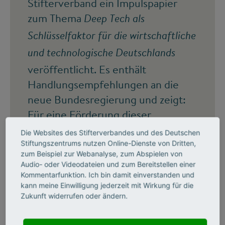
Stifterverband ein Impulspapier
zum Thema
Deep Tech als
Schlüsselfaktor für die wirtschaftliche
und technologische Deutschlands
veröffentlicht. Es enthält
Handlungsempfehlungen an die
neue Bundesregierung und zeigt:
Für eine Förderung dieser
Innovationen braucht es eine klare
Die Websites des Stifterverbandes und des Deutschen
Definition, eine Datengrundlage für
Stiftungszentrums nutzen Online-Dienste von Dritten,
zum Beispiel zur Webanalyse, zum Abspielen von
Entwicklungspotenziale und eine
Audio- oder Videodateien und zum Bereitstellen einer
gezielte Verankerung in den F&I-
Kommentarfunktion. Ich bin damit einverstanden und
kann meine Einwilligung jederzeit mit Wirkung für die
Strategien von Bund und Ländern.
Zukunft widerrufen oder ändern.
Mehr Information und Download