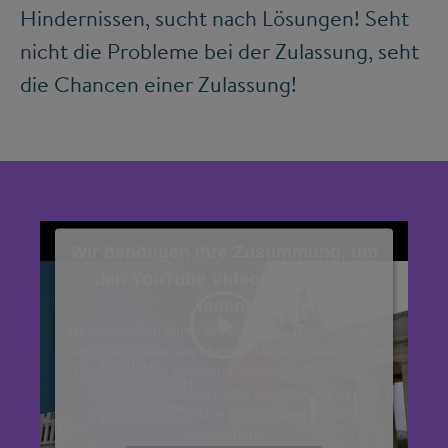
Hindernissen, sucht nach Lösungen! Seht
nicht die Probleme bei der Zulassung, seht
die Chancen einer Zulassung!
Wir benötigen Ihre Zustimmung, um
den YouTube Video-Service zu
laden!
Wir verwenden einen Service eines Drittanbieters,
um Videoinhalte einzubetten. Dieser Service kann
Daten zu Ihren Aktivitäten sammeln. Bitte lesen
Sie die Details durch und stimmen Sie der
©
Nutzung des Service zu, um dieses Video
anzusehen.