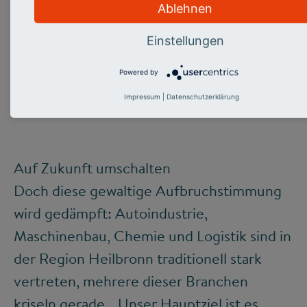
Ablehnen
Einstellungen
©
Powered by
Impressum
|
Datenschutzerklärung
Innovationen brauchen starke Vernetzung
Auf Zukunft umschalten
Doch diese gewaltige Aufbruchstimmung
wird gedämpft: Autoindustrie,
Maschinenbau, Chemie und Logistik sind in
der Region Heilbronn traditionell stark
vertreten, mehrere dieser Branchen
kriseln gerade. „Unser Hauptziel ist es,