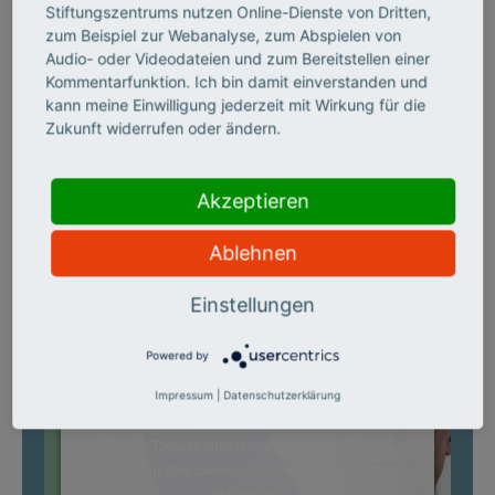
Stiftungszentrums nutzen Online-Dienste von Dritten,
Entdeckungen, da sie die Analyse großer
zum Beispiel zur Webanalyse, zum Abspielen von
Audio- oder Videodateien und zum Bereitstellen einer
Datenmengen auf bisher unmögliche
Kommentarfunktion. Ich bin damit einverstanden und
Weise erlauben.
kann meine Einwilligung jederzeit mit Wirkung für die
Zukunft widerrufen oder ändern.
Akzeptieren
Ablehnen
Wir benötigen Ihre Zustimmung, um
Einstellungen
den YouTube Video-Service zu
laden!
Powered by
Wir verwenden einen Service eines Drittanbieters,
Impressum
|
Datenschutzerklärung
um Videoinhalte einzubetten. Dieser Service kann
Daten zu Ihren Aktivitäten sammeln. Bitte lesen
Sie die Details durch und stimmen Sie der
Nutzung des Service zu, um dieses Video
anzusehen.