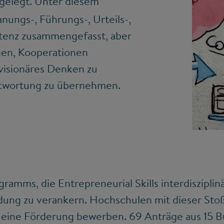
gelegt. Unter diesem
nungs-, Führungs-, Urteils-,
tenz zusammengefasst, aber
ehen, Kooperationen
 visionäres Denken zu
ntwortung zu übernehmen.
ogramms, die Entrepreneurial Skills interdisziplinä
ung zu verankern. Hochschulen mit dieser Sto
r eine Förderung bewerben. 69 Anträge aus 15 