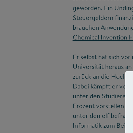
geworden. Ein Unding
Steuergeldern finanzi
brauchen Anwendungen
Chemical Invention F
Er selbst hat sich v
Universität heraus a
zurück an die Hochsc
Dabei kämpft er vor 
unter den Studierend
Prozent vorstellen k
unter den elf befragt
Informatik zum Beisp