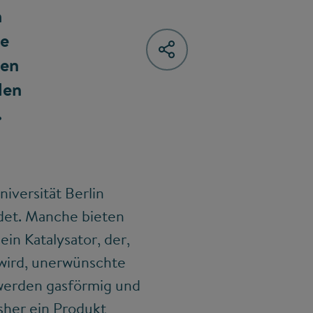
n
he
ven
len
.
iversität Berlin
det. Manche bieten
in Katalysator, der,
 wird, unerwünschte
 werden gasförmig und
sher ein Produkt