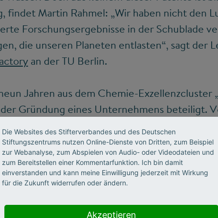
, findet Martin Rahmel: „Wir haben nicht den Lu
erte Forschungsergebnisse in der Schublade ver
, die unseren Planeten entlasten“, sagt der Le
actory
an der TU Berlin.
or neun Jahren aus dem Chemie-Exzellenzcluster 
n der Gründung eines Unternehmens beteiligt. V
hule, „um der nächsten Generation zu zeigen, w
Die Websites des Stifterverbandes und des Deutschen
allem für eine andere Mentalität in seinem Fach
Stiftungszentrums nutzen Online-Dienste von Dritten, zum Beispiel
zur Webanalyse, zum Abspielen von Audio- oder Videodateien und
en der Hochschule ergab, dass sich in der Chem
zum Bereitstellen einer Kommentarfunktion. Ich bin damit
önnen, ein Unternehmen zu gründen – das ist de
einverstanden und kann meine Einwilligung jederzeit mit Wirkung
für die Zukunft widerrufen oder ändern.
en naturwissenschaftlich-technischen Fachberei
iel waren es 61 Prozent. „Aber mit Computern al
Akzeptieren