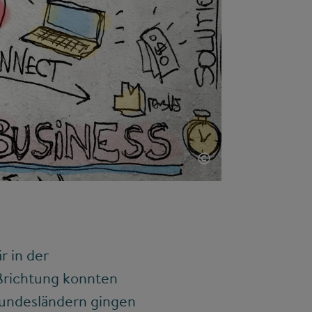
©
r in der
ßrichtung konnten
Bundesländern gingen