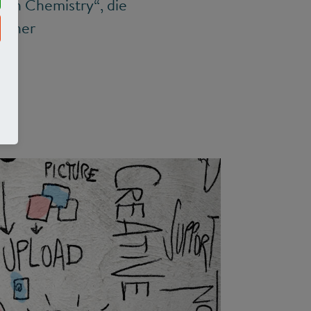
reen Chemistry“, die
 einer
n