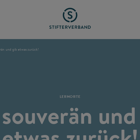
rän und gib etwas zurück!
LERNORTE
 souverän und
etwas zurück!