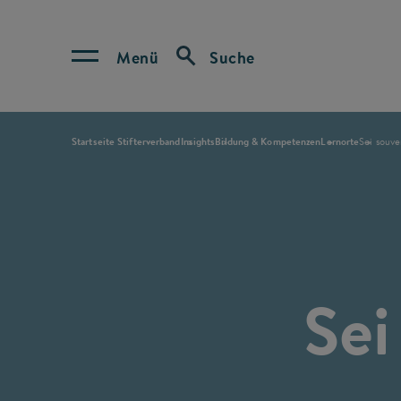
Menü
Suche
Startseite Stifterverband
Insights
Bildung & Kompetenzen
Lernorte
Sei souve
Sei