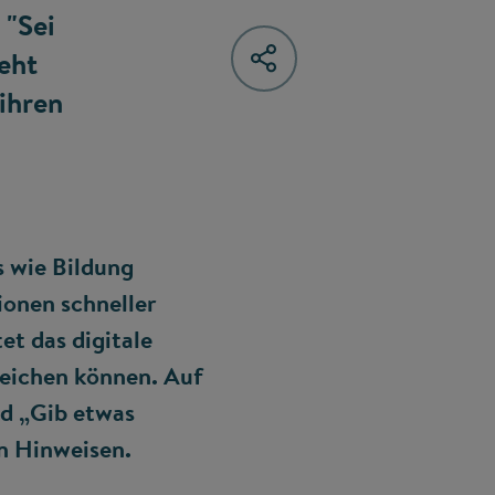
 "Sei
eht
ihren
s wie Bildung
ionen schneller
t das digitale
rreichen können. Auf
nd „Gib etwas
en Hinweisen.