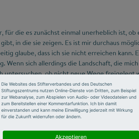
, für die es zunächst einmal unerheblich ist, ob
ibt, in die sie zeigen. Es ist mir durchaus mögli
itig glaube, dass ich sie nicht erreichen kann. E
g. Wenn sich allerdings die Landschaft, die mich
ich untersuchen, ob nicht neue Wege freigelegt 
gen könnte. Ein Beispiel: Anfang des 15. Jahrh
Die Websites des Stifterverbandes und des Deutschen
Stiftungszentrums nutzen Online-Dienste von Dritten, zum Beispiel
ben können, die deutsche Bevölkerung zu alphab
zur Webanalyse, zum Abspielen von Audio- oder Videodateien und
mnung des Buchdrucks ist der Weg zu diesem Id
zum Bereitstellen einer Kommentarfunktion. Ich bin damit
einverstanden und kann meine Einwilligung jederzeit mit Wirkung
Neue Möglichkeiten erschaffen Ideale nicht, ab
für die Zukunft widerrufen oder ändern.
 untersuchen, inwiefern dies auf das Bildungside
Akzeptieren