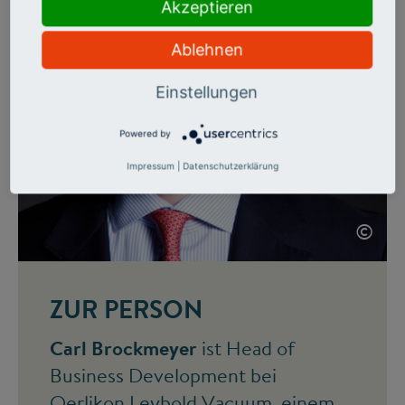
Akzeptieren
Ablehnen
Einstellungen
Powered by
Impressum
|
Datenschutzerklärung
©
ZUR PERSON
Carl Brockmeyer
ist Head of
Business Development bei
Oerlikon Leybold Vacuum, einem