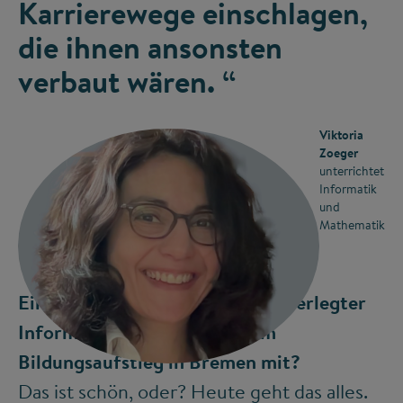
Karrierewege einschlagen,
die ihnen ansonsten
verbaut wären. “
Viktoria
Zoeger
unterrichtet
Informatik
und
Mathematik
Ein in Kanada didaktisch wohlüberlegter
Informatikkurs hilft also beim
©
Bildungsaufstieg in Bremen mit?
Das ist schön, oder? Heute geht das alles.