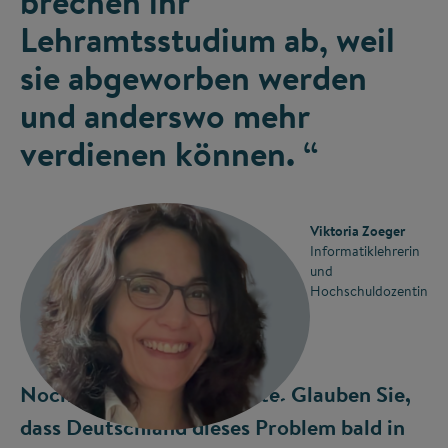
brechen ihr
Lehramtsstudium ab, weil
sie abgeworben werden
und anderswo mehr
verdienen können. “
Viktoria Zoeger
Informatiklehrerin
und
Hochschuldozentin
Noch fehlen die Lehrkräfte. Glauben Sie,
©
dass Deutschland dieses Problem bald in