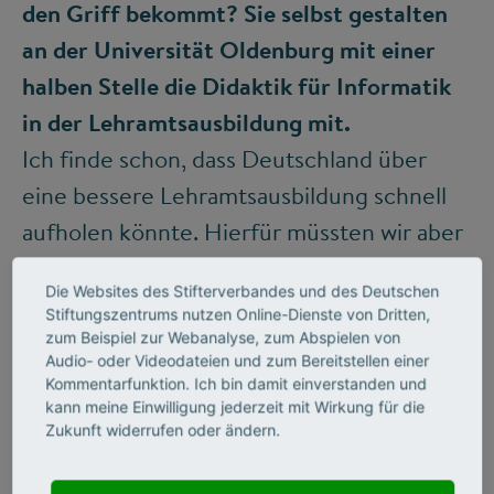
den Griff bekommt? Sie selbst gestalten
an der Universität Oldenburg mit einer
halben Stelle die Didaktik für Informatik
in der Lehramtsausbildung mit.
Ich finde schon, dass Deutschland über
eine bessere Lehramtsausbildung schnell
aufholen könnte. Hierfür müssten wir aber
die bürokratischen Hürden
Die Websites des Stifterverbandes und des Deutschen
runterschrauben, mehr finanzielle Anreize
Stiftungszentrums nutzen Online-Dienste von Dritten,
für angehende Lehrkräfte im Bereich
zum Beispiel zur Webanalyse, zum Abspielen von
Audio- oder Videodateien und zum Bereitstellen einer
Informatik schaffen und die
Kommentarfunktion. Ich bin damit einverstanden und
Hochschullehre im Bereich
kann meine Einwilligung jederzeit mit Wirkung für die
Zukunft widerrufen oder ändern.
Informatikdidaktik ausbauen.