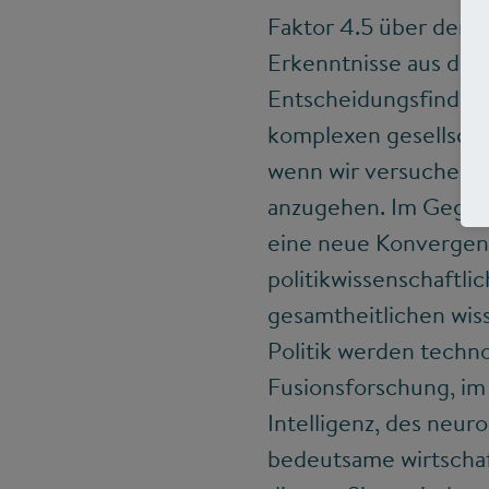
Faktor 4.5 über dem 
Erkenntnisse aus der
Entscheidungsfindung
komplexen gesellschaf
wenn wir versuchen, 
anzugehen. Im Gegente
eine neue Konvergenz
politikwissenschaftli
gesamtheitlichen wis
Politik werden techno
Fusionsforschung, im
Intelligenz, des neu
bedeutsame wirtschaf