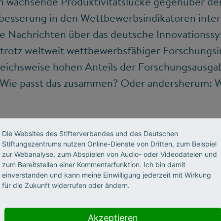
en wachsende Produktivitätslücke gegenüber d
besserung in den Wettbewerbsindikatoren inter
ie Nachrichten über das deutsche Innovationssy
 trotz weltweit wettbewerbsfähiger Forschungsi
leichsweise hohen Anteils der Forschungsausg
. Wie passt das zusammen? Oder andersherum: W
ngserfolge werden hierzulande wenig effektiv i
Die Websites des Stifterverbandes und des Deutschen
Stiftungszentrums nutzen Online-Dienste von Dritten, zum Beispiel
he und gesellschaftlich relevante Innovationse
zur Webanalyse, zum Abspielen von Audio- oder Videodateien und
 in der Forschung, aber schwach in der Umsetzun
zum Bereitstellen einer Kommentarfunktion. Ich bin damit
einverstanden und kann meine Einwilligung jederzeit mit Wirkung
er, sie ist immer auch ökonomisch erfolgreich
für die Zukunft widerrufen oder ändern.
n den USA liegt die Anzahl an Unicorns, also v
m Marktwert von über 1 Milliarde US-Dollar pr
Akzeptieren