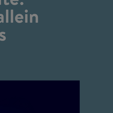
llein
s