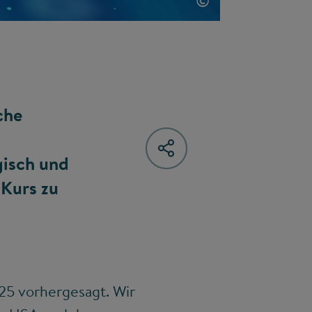
©
che
gisch und
 Kurs zu
25 vorhergesagt. Wir