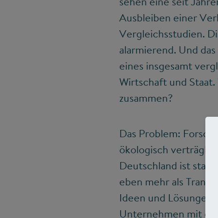
sehen eine seit Jahr
Ausbleiben einer Ver
Vergleichsstudien. D
alarmierend. Und das
eines insgesamt verg
Wirtschaft und Staat
zusammen?
Das Problem: Forschu
ökologisch verträglic
Deutschland ist stark
eben mehr als Transf
Ideen und Lösungen. I
Unternehmen mit eine