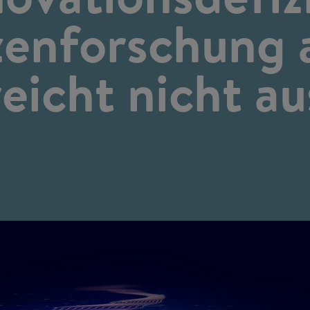
zenforschung a
reicht nicht au