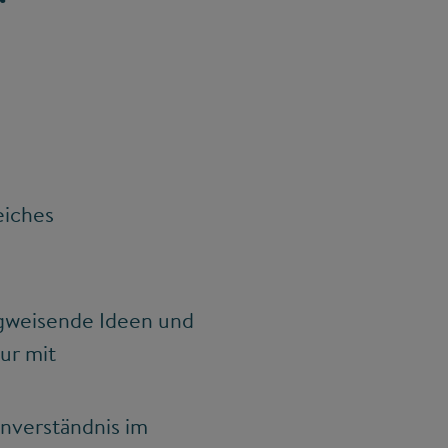
“
eiches
gweisende Ideen und
ur mit
enverständnis im