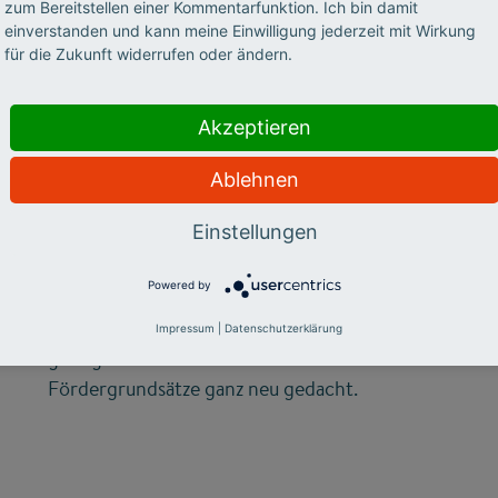
zum Bereitstellen einer Kommentarfunktion. Ich bin damit
einverstanden und kann meine Einwilligung jederzeit mit Wirkung
©
für die Zukunft widerrufen oder ändern.
STIFTERVERBAND
Akzeptieren
Wirkung ins Große
Ablehnen
denken
Einstellungen
Wie man mit kleinen Stellschrauben viel
Powered by
bewirken kann, hat der Stifterverband mit
seiner Jubiläumsinitiative „Wirkung hoch 100“
Impressum
|
Datenschutzerklärung
gezeigt – und dabei etablierte
Fördergrundsätze ganz neu gedacht.