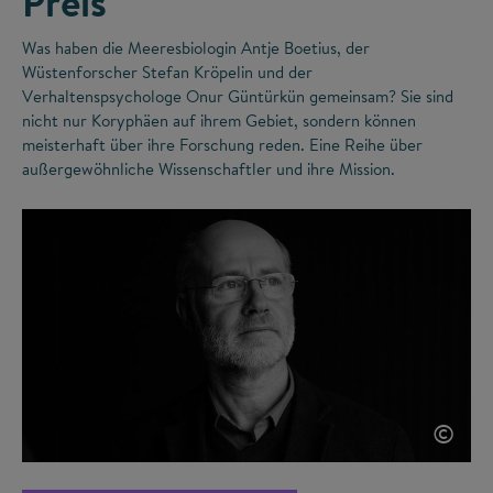
Preis
Was haben die Meeresbiologin Antje Boetius, der
Wüstenforscher Stefan Kröpelin und der
Verhaltenspsychologe Onur Güntürkün gemeinsam? Sie sind
nicht nur Koryphäen auf ihrem Gebiet, sondern können
meisterhaft über ihre Forschung reden. Eine Reihe über
außergewöhnliche Wissenschaftler und ihre Mission.
©