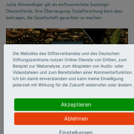
Jutta Allmendinger gilt als einflussreichste Soziologin
Deutschlands. Ihre Überzeugung: Sozialforschung kann dazu
beitragen, die Gesellschaft gerechter zu machen.
Die Websites des Stifterverbandes und des Deutschen
Stiftungszentrums nutzen Online-Dienste von Dritten, zum
Beispiel zur Webanalyse, zum Abspielen von Audio- oder
Videodateien und zum Bereitstellen einer Kommentarfunktion.
Ich bin damit einverstanden und kann meine Einwilligung
jederzeit mit Wirkung für die Zukunft widerrufen oder ändern.
©
Akzeptieren
WISSENSCHAFTSKOMMUNIKATION
Abtauchen in die graue
Ablehnen
Einstellungen