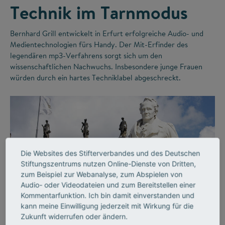
Technik im Tarnmodus
Bernhard Grill entwickelt in Erfurt erfolgreiche Audio- und
Medientechnologien fürs Handy. Der Mit-Erfinder des
legendären mp3-Verfahrens sorgt sich um den
wissenschaftlichen Nachwuchs. Insbesondere junge Frauen
würden durch ein hartes Techniklabel abgeschreckt.
Die Websites des Stifterverbandes und des Deutschen
Stiftungszentrums nutzen Online-Dienste von Dritten,
zum Beispiel zur Webanalyse, zum Abspielen von
Audio- oder Videodateien und zum Bereitstellen einer
©
Kommentarfunktion. Ich bin damit einverstanden und
kann meine Einwilligung jederzeit mit Wirkung für die
Zukunft widerrufen oder ändern.