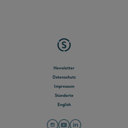
FOOTER
Newsletter
Datenschutz
MENU
Impressum
Standorte
English