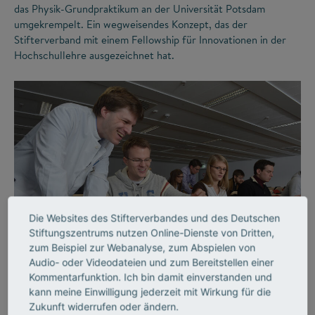
das Physik-Grundpraktikum an der Universität Potsdam
umgekrempelt. Ein wegweisendes Konzept, das der
Stifterverband mit einem Fellowship für Innovationen in der
Hochschullehre ausgezeichnet hat.
Die Websites des Stifterverbandes und des Deutschen
©
Stiftungszentrums nutzen Online-Dienste von Dritten,
zum Beispiel zur Webanalyse, zum Abspielen von
Audio- oder Videodateien und zum Bereitstellen einer
LEHRE
Kommentarfunktion. Ich bin damit einverstanden und
Lehrende, die begeistern
kann meine Einwilligung jederzeit mit Wirkung für die
Zukunft widerrufen oder ändern.