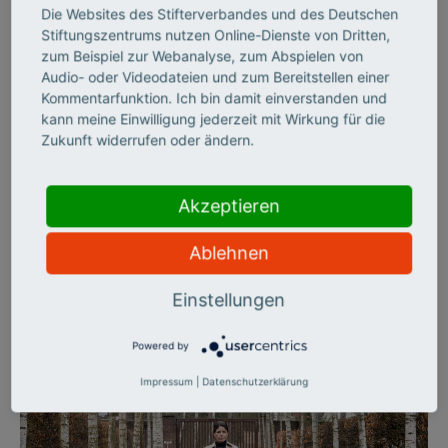
Die Websites des Stifterverbandes und des Deutschen
©
Stiftungszentrums nutzen Online-Dienste von Dritten,
zum Beispiel zur Webanalyse, zum Abspielen von
Audio- oder Videodateien und zum Bereitstellen einer
Kommentarfunktion. Ich bin damit einverstanden und
CHANCENGERECHTIGKEIT
kann meine Einwilligung jederzeit mit Wirkung für die
Wie digital muss Schule
Zukunft widerrufen oder ändern.
sein?
Akzeptieren
Aktuelle Studien zeigen: In deutschen Schulen ist der digitale
Wandel noch nicht angekommen. Es mangelt an Equipment, an
Ablehnen
Konzepten, an Lehrern, die sich auf die neuen Medien
einlassen wollen. Dass es auch anders geht, zeigen zwei
Einstellungen
Schulen aus Bayern und dem Saarland.
Powered by
Impressum
|
Datenschutzerklärung