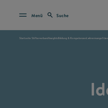
Menü
Suche
Startseite Stifterverband
Insights
Bildung & Kompetenzen
Lehrermangel
Ide
Id