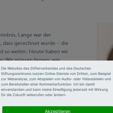
enntnis. Lange war der
, dass gerechnet wurde – die
 so weiter. Heute haben wir
: Wir müssen lernen, wie
utungen, mit Statistiken.
Die Websites des Stifterverbandes und des Deutschen
Stiftungszentrums nutzen Online-Dienste von Dritten, zum Beispiel
ber eben nicht mehr
zur Webanalyse, zum Abspielen von Audio- oder Videodateien und
tik. Wir brauchen auch
zum Bereitstellen einer Kommentarfunktion. Ich bin damit
einverstanden und kann meine Einwilligung jederzeit mit Wirkung
 Pandemie, wenn es um den
für die Zukunft widerrufen oder ändern.
viele andere hochaktuelle
an um Mathematik nicht
Akzeptieren